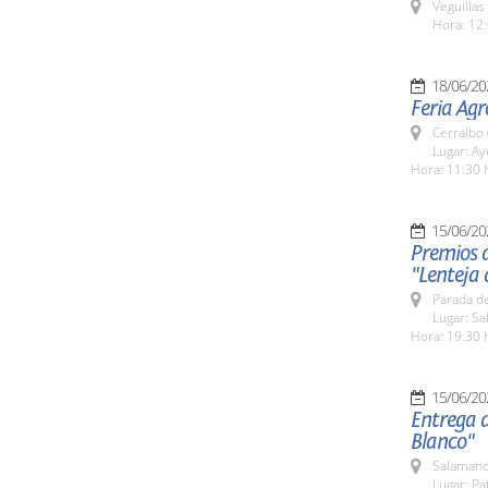
Veguillas
Hora: 12:
18/06/20
Feria Agr
Cerralbo
Lugar: A
Hora: 11:30 
15/06/20
Premios 
"Lenteja
Parada de
Lugar: S
Hora: 19:30 
15/06/20
Entrega 
Blanco"
Salamanc
Lugar: Pa