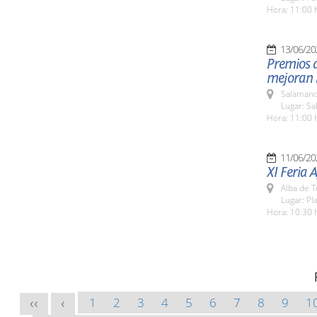
Hora: 11:00 
13/06/20
Premios d
mejoran 
Salamanc
Lugar: Sa
Hora: 11:00 
11/06/20
XI Feria 
Alba de 
Lugar: Pl
Hora: 10:30 
1
2
3
4
5
6
7
8
9
1
<<
<