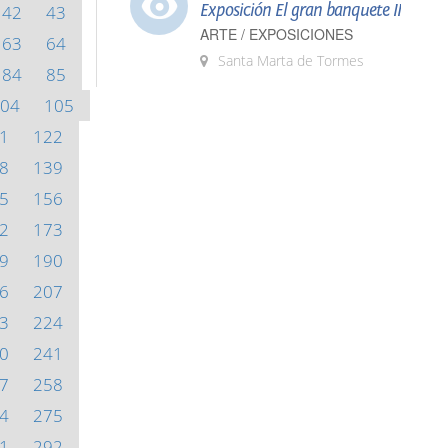
Exposición El gran banquete II
42
43
ARTE / EXPOSICIONES
63
64
Santa Marta de Tormes
84
85
04
105
1
122
8
139
5
156
2
173
9
190
6
207
3
224
0
241
7
258
4
275
1
292