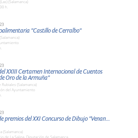
 (Las) (Salamanca)
00 h.
23
oalimentaria "Castillo de Cerralbo"
 (Salamanca)
yuntamiento
h.
23
del XXIII Certamen Internacional de Cuentos
 de Oro de la Armuña"
 Rubiales (Salamanca)
alón del Ayuntamiento
h.
23
de premios del XXI Concurso de Dibujo "Venancio
a (Salamanca)
tio de La Salina. Diputación de Salamanca