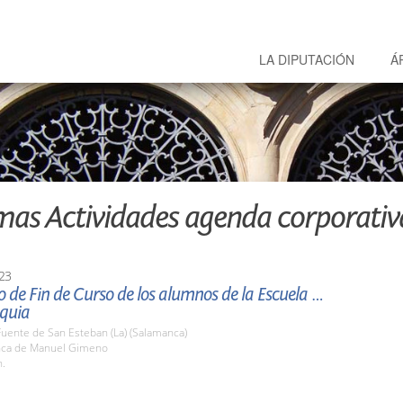
LA DIPUTACIÓN
Á
mas Actividades agenda corporativ
23
 de Fin de Curso de los alumnos de la Escuela de
quia
Fuente de San Esteban (La) (Salamanca)
inca de Manuel Gimeno
h.