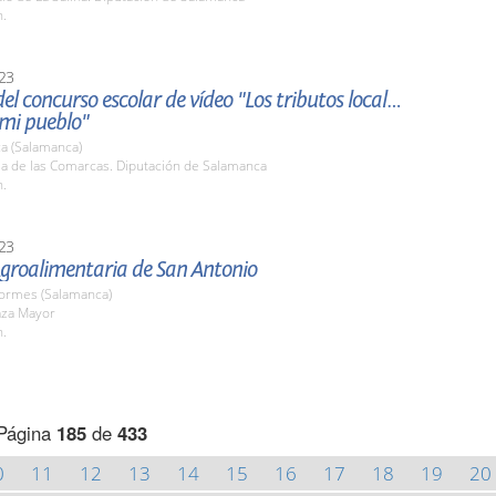
h.
23
el concurso escolar de vídeo "Los tributos locales
mi pueblo"
a (Salamanca)
la de las Comarcas. Diputación de Salamanca
h.
23
Agroalimentaria de San Antonio
Tormes (Salamanca)
aza Mayor
h.
Página
185
de
433
0
11
12
13
14
15
16
17
18
19
20