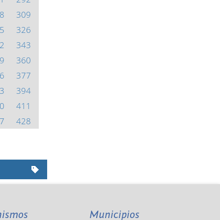
8
309
5
326
2
343
9
360
6
377
3
394
0
411
7
428
nismos
Municipios