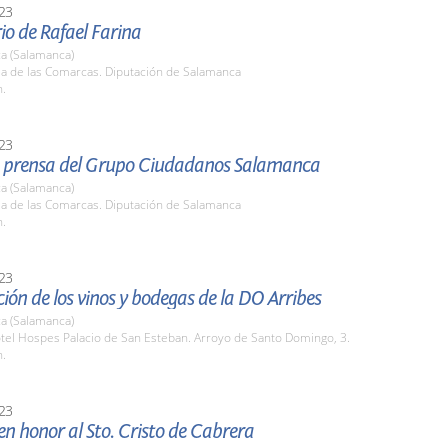
23
o de Rafael Farina
a (Salamanca)
la de las Comarcas. Diputación de Salamanca
h.
23
 prensa del Grupo Ciudadanos Salamanca
a (Salamanca)
la de las Comarcas. Diputación de Salamanca
h.
23
ión de los vinos y bodegas de la DO Arribes
a (Salamanca)
tel Hospes Palacio de San Esteban. Arroyo de Santo Domingo, 3.
h.
23
n honor al Sto. Cristo de Cabrera