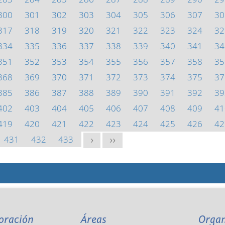
300
301
302
303
304
305
306
307
30
317
318
319
320
321
322
323
324
32
334
335
336
337
338
339
340
341
34
351
352
353
354
355
356
357
358
35
368
369
370
371
372
373
374
375
37
385
386
387
388
389
390
391
392
39
402
403
404
405
406
407
408
409
41
419
420
421
422
423
424
425
426
42
431
432
433
>
>>
oración
Áreas
Orga