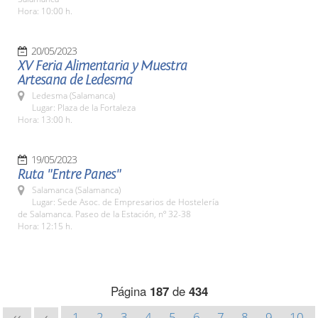
Hora: 10:00 h.
20/05/2023
XV Feria Alimentaria y Muestra
Artesana de Ledesma
Ledesma (Salamanca)
Lugar: Plaza de la Fortaleza
Hora: 13:00 h.
19/05/2023
Ruta "Entre Panes"
Salamanca (Salamanca)
Lugar: Sede Asoc. de Empresarios de Hostelería
de Salamanca. Paseo de la Estación, nº 32-38
Hora: 12:15 h.
Página
187
de
434
1
2
3
4
5
6
7
8
9
10