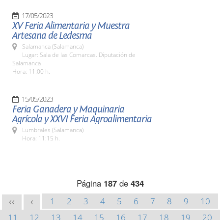
17/05/2023
XV Feria Alimentaria y Muestra
Artesana de Ledesma
Salamanca (Salamanca)
Lugar: Sala de las Comarcas. Diputación de
Salamanca
Hora: 11:00 h.
15/05/2023
Feria Ganadera y Maquinaria
Agrícola y XXVI Feria Agroalimentaria
Lumbrales (Salamanca)
Hora: 11:15 h.
Página
187
de
434
1
2
3
4
5
6
7
8
9
10
<<
<
11
12
13
14
15
16
17
18
19
20