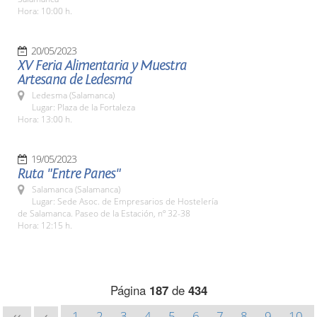
Hora: 10:00 h.
20/05/2023
XV Feria Alimentaria y Muestra
Artesana de Ledesma
Ledesma (Salamanca)
Lugar: Plaza de la Fortaleza
Hora: 13:00 h.
19/05/2023
Ruta "Entre Panes"
Salamanca (Salamanca)
Lugar: Sede Asoc. de Empresarios de Hostelería
de Salamanca. Paseo de la Estación, nº 32-38
Hora: 12:15 h.
Página
187
de
434
1
2
3
4
5
6
7
8
9
10