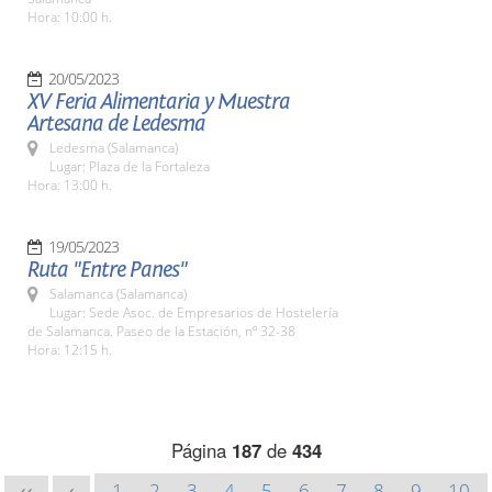
Hora: 10:00 h.
20/05/2023
XV Feria Alimentaria y Muestra
Artesana de Ledesma
Ledesma (Salamanca)
Lugar: Plaza de la Fortaleza
Hora: 13:00 h.
19/05/2023
Ruta "Entre Panes"
Salamanca (Salamanca)
Lugar: Sede Asoc. de Empresarios de Hostelería
de Salamanca. Paseo de la Estación, nº 32-38
Hora: 12:15 h.
Página
187
de
434
1
2
3
4
5
6
7
8
9
10