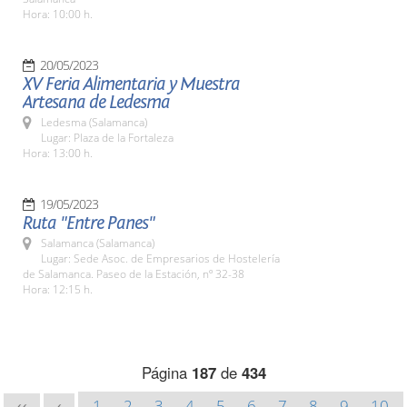
Hora: 10:00 h.
20/05/2023
XV Feria Alimentaria y Muestra
Artesana de Ledesma
Ledesma (Salamanca)
Lugar: Plaza de la Fortaleza
Hora: 13:00 h.
19/05/2023
Ruta "Entre Panes"
Salamanca (Salamanca)
Lugar: Sede Asoc. de Empresarios de Hostelería
de Salamanca. Paseo de la Estación, nº 32-38
Hora: 12:15 h.
Página
187
de
434
1
2
3
4
5
6
7
8
9
10