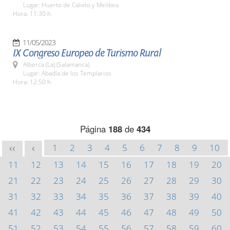
Lugar: Huerto de Calixto y Melibea
Hora: 11:30 h.
11/05/2023
IX Congreso Europeo de Turismo Rural
Alberca (La) (Salamanca)
Lugar: Abadía de los Templarios
Hora: 12:50 h.
Página
188
de
434
1
2
3
4
5
6
7
8
9
10
<<
<
11
12
13
14
15
16
17
18
19
20
21
22
23
24
25
26
27
28
29
30
31
32
33
34
35
36
37
38
39
40
41
42
43
44
45
46
47
48
49
50
51
52
53
54
55
56
57
58
59
60