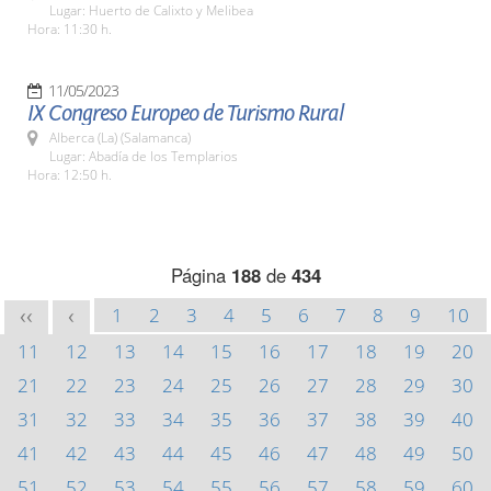
Lugar: Huerto de Calixto y Melibea
Hora: 11:30 h.
11/05/2023
IX Congreso Europeo de Turismo Rural
Alberca (La) (Salamanca)
Lugar: Abadía de los Templarios
Hora: 12:50 h.
Página
188
de
434
1
2
3
4
5
6
7
8
9
10
<<
<
11
12
13
14
15
16
17
18
19
20
21
22
23
24
25
26
27
28
29
30
31
32
33
34
35
36
37
38
39
40
41
42
43
44
45
46
47
48
49
50
51
52
53
54
55
56
57
58
59
60