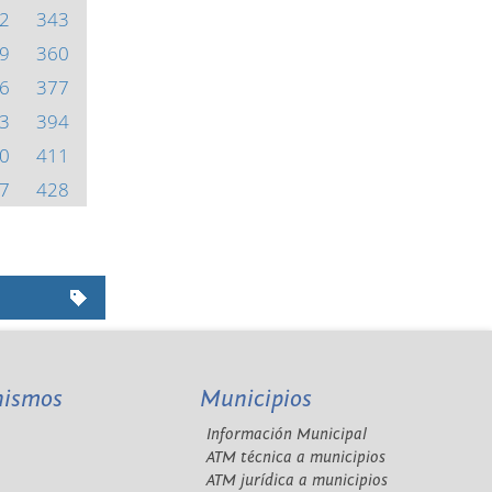
2
343
9
360
6
377
3
394
0
411
7
428
nismos
Municipios
Información Municipal
A
ATM técnica a municipios
ATM jurídica a municipios