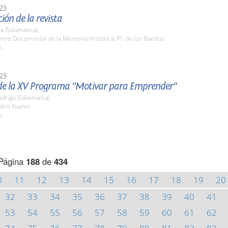
23
ión de la revista
a (Salamanca)
ntro Documental de la Memoria Histórica. Pl. de los Bandos
h.
23
de la XV Programa "Motivar para Emprender"
odrigo (Salamanca)
eatro Nuevo
h.
Página
188
de
434
0
11
12
13
14
15
16
17
18
19
20
32
33
34
35
36
37
38
39
40
41
53
54
55
56
57
58
59
60
61
62