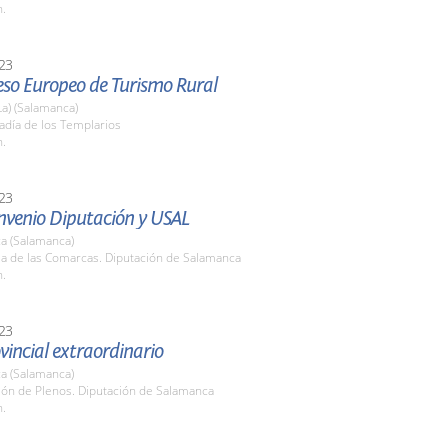
h.
23
eso Europeo de Turismo Rural
La) (Salamanca)
adía de los Templarios
h.
23
nvenio Diputación y USAL
a (Salamanca)
la de las Comarcas. Diputación de Salamanca
h.
23
vincial extraordinario
a (Salamanca)
lón de Plenos. Diputación de Salamanca
h.