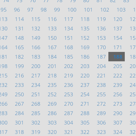
74
75
76
77
78
79
80
81
82
83
95
96
97
98
99
100
101
102
103
1
113
114
115
116
117
118
119
120
12
130
131
132
133
134
135
136
137
13
147
148
149
150
151
152
153
154
15
164
165
166
167
168
169
170
171
17
181
182
183
184
185
186
187
188
18
198
199
200
201
202
203
204
205
20
215
216
217
218
219
220
221
222
22
232
233
234
235
236
237
238
239
24
249
250
251
252
253
254
255
256
25
266
267
268
269
270
271
272
273
27
283
284
285
286
287
288
289
290
29
300
301
302
303
304
305
306
307
30
317
318
319
320
321
322
323
324
32