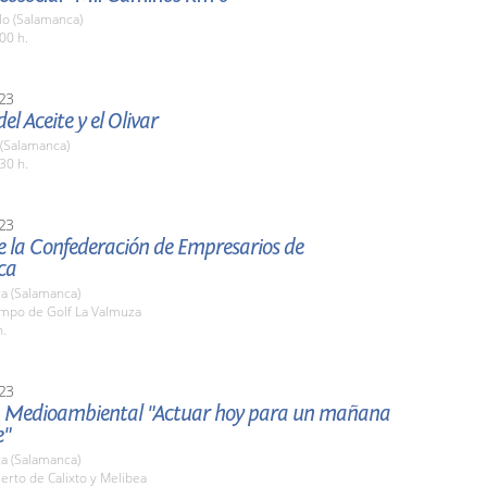
o (Salamanca)
00 h.
23
el Aceite y el Olivar
 (Salamanca)
30 h.
23
e la Confederación de Empresarios de
ca
a (Salamanca)
ampo de Golf La Valmuza
h.
23
a Medioambiental "Actuar hoy para un mañana
e"
a (Salamanca)
erto de Calixto y Melibea