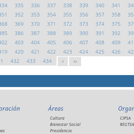
334
335
336
337
338
339
340
341
34
351
352
353
354
355
356
357
358
35
368
369
370
371
372
373
374
375
37
385
386
387
388
389
390
391
392
39
402
403
404
405
406
407
408
409
41
419
420
421
422
423
424
425
426
42
31
432
433
434
>
>>
oración
Áreas
Orga
Cultura
CIPSA
Bienestar Social
REGTS
nes
Presidencia