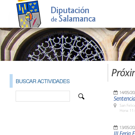
Próxi
BUSCAR ACTIVIDADES
14/05/20
Sentencia
San Felic
Hora: 11:
13/05/20
III Feria