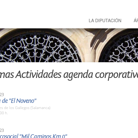
LA DIPUTACIÓN
Á
mas Actividades agenda corporativ
23
 de "El Noveno"
es de los Gallegos (Salamanca)
00 h.
23
 Ecosocial "Mil Caminos Km 0"