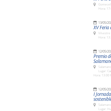
Gomecell
Hora: 17:
13/05/20
XV Feria d
Vilvestre
Hora: 13:
12/05/20
Premio d
Salaman
Salamanc
Lugar: C
Hora: 13:00 
12/05/20
I Jornad
sostenibl
Salamanc
Lugar: Hu