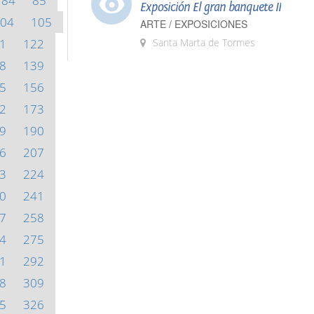
84
85
Exposición El gran banquete II
04
105
ARTE / EXPOSICIONES
1
122
Santa Marta de Tormes
8
139
5
156
2
173
9
190
6
207
3
224
0
241
7
258
4
275
1
292
8
309
5
326