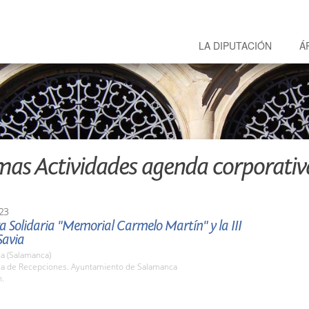
LA DIPUTACIÓN
Á
mas Actividades agenda corporativ
23
a Solidaria "Memorial Carmelo Martín" y la III
avia
a (Salamanca)
ala de Recepciones. Ayuntamiento de Salamanca
h.