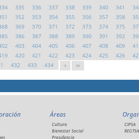
334
335
336
337
338
339
340
341
34
351
352
353
354
355
356
357
358
35
368
369
370
371
372
373
374
375
37
385
386
387
388
389
390
391
392
39
402
403
404
405
406
407
408
409
41
419
420
421
422
423
424
425
426
42
31
432
433
434
>
>>
oración
Áreas
Orga
Cultura
CIPSA
Bienestar Social
REGTS
nes
Presidencia