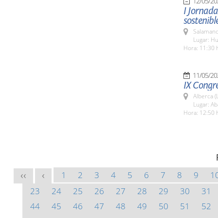
12/05/20
I Jornad
sostenibl
Salamanc
Lugar: Hu
Hora: 11:30 
11/05/20
IX Congr
Alberca (
Lugar: Ab
Hora: 12:50 
1
2
3
4
5
6
7
8
9
1
<<
<
23
24
25
26
27
28
29
30
31
44
45
46
47
48
49
50
51
52