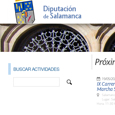
Próxi
BUSCAR ACTIVIDADES
19/05/20
IX Carrer
Marcha S
Salamanc
Lugar: S
Hora: 11:30 