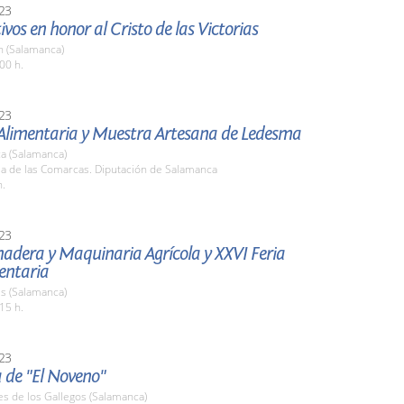
23
tivos en honor al Cristo de las Victorias
 (Salamanca)
00 h.
23
 Alimentaria y Muestra Artesana de Ledesma
a (Salamanca)
la de las Comarcas. Diputación de Salamanca
h.
23
nadera y Maquinaria Agrícola y XXVI Feria
entaria
s (Salamanca)
15 h.
23
 de "El Noveno"
es de los Gallegos (Salamanca)