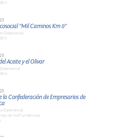
00 h.
23
 Ecosocial "Mil Caminos Km 0"
o (Salamanca)
00 h.
23
el Aceite y el Olivar
 (Salamanca)
30 h.
23
e la Confederación de Empresarios de
ca
a (Salamanca)
ampo de Golf La Valmuza
h.