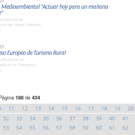
23
a Medioambiental "Actuar hoy para un mañana
e"
a (Salamanca)
erto de Calixto y Melibea
h.
23
eso Europeo de Turismo Rural
La) (Salamanca)
adía de los Templarios
h.
Página
188
de
434
0
11
12
13
14
15
16
17
18
19
20
32
33
34
35
36
37
38
39
40
41
53
54
55
56
57
58
59
60
61
62