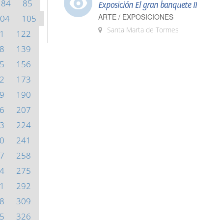
84
85
Exposición El gran banquete II
ARTE / EXPOSICIONES
04
105
Santa Marta de Tormes
1
122
8
139
5
156
2
173
9
190
6
207
3
224
0
241
7
258
4
275
1
292
8
309
5
326