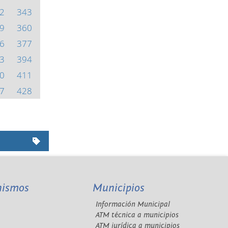
2
343
9
360
6
377
3
394
0
411
7
428
nismos
Municipios
Información Municipal
A
ATM técnica a municipios
ATM jurídica a municipios