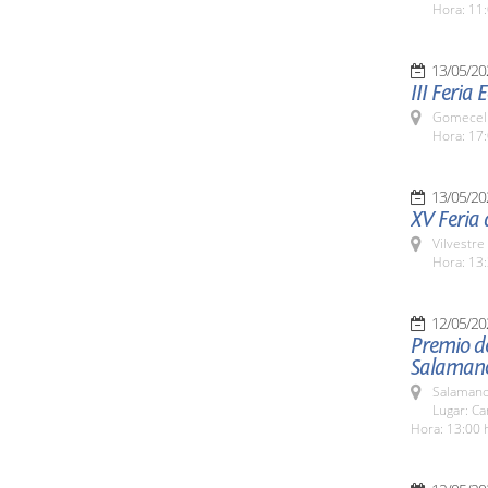
Hora: 11:
13/05/20
III Feria
Gomecell
Hora: 17:
13/05/20
XV Feria d
Vilvestre
Hora: 13:
12/05/20
Premio d
Salaman
Salamanc
Lugar: C
Hora: 13:00 