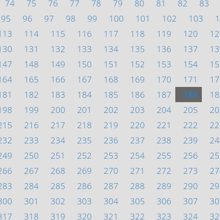
74
75
76
77
78
79
80
81
82
83
95
96
97
98
99
100
101
102
103
1
113
114
115
116
117
118
119
120
12
130
131
132
133
134
135
136
137
13
147
148
149
150
151
152
153
154
15
164
165
166
167
168
169
170
171
17
181
182
183
184
185
186
187
188
18
198
199
200
201
202
203
204
205
20
215
216
217
218
219
220
221
222
22
232
233
234
235
236
237
238
239
24
249
250
251
252
253
254
255
256
25
266
267
268
269
270
271
272
273
27
283
284
285
286
287
288
289
290
29
300
301
302
303
304
305
306
307
30
317
318
319
320
321
322
323
324
32