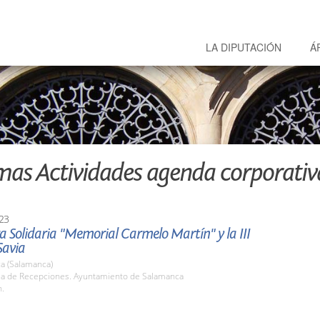
LA DIPUTACIÓN
Á
mas Actividades agenda corporativ
23
a Solidaria "Memorial Carmelo Martín" y la III
avia
a (Salamanca)
ala de Recepciones. Ayuntamiento de Salamanca
h.