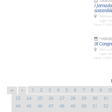
12/05/20
I Jornad
sostenibl
Salamanc
Lugar: Hu
Hora: 11:30 
11/05/20
IX Congr
Alberca (
Lugar: Ab
Hora: 12:50 
1
2
3
4
5
6
7
8
9
1
<<
<
23
24
25
26
27
28
29
30
31
44
45
46
47
48
49
50
51
52