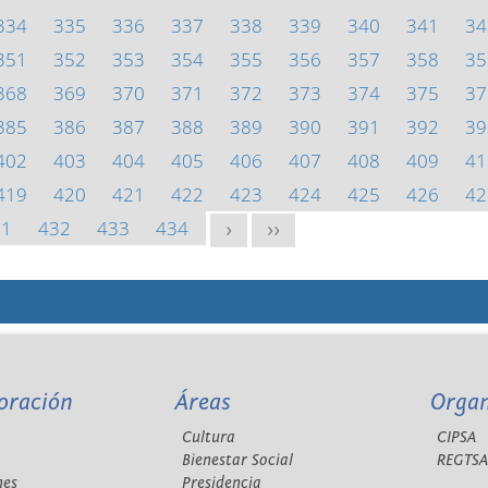
334
335
336
337
338
339
340
341
34
351
352
353
354
355
356
357
358
35
368
369
370
371
372
373
374
375
37
385
386
387
388
389
390
391
392
39
402
403
404
405
406
407
408
409
41
419
420
421
422
423
424
425
426
42
31
432
433
434
>
>>
oración
Áreas
Orga
Cultura
CIPSA
Bienestar Social
REGTS
nes
Presidencia