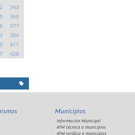
2
343
9
360
6
377
3
394
0
411
7
428
nismos
Municipios
Información Municipal
A
ATM técnica a municipios
ATM jurídica a municipios