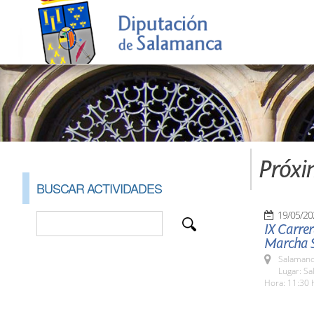
Próxi
BUSCAR ACTIVIDADES
19/05/20
IX Carrer
Marcha S
Salamanc
Lugar: S
Hora: 11:30 