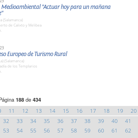
23
a Medioambiental "Actuar hoy para un mañana
e"
a (Salamanca)
erto de Calixto y Melibea
h.
23
eso Europeo de Turismo Rural
La) (Salamanca)
adía de los Templarios
h.
Página
188
de
434
0
11
12
13
14
15
16
17
18
19
20
32
33
34
35
36
37
38
39
40
41
53
54
55
56
57
58
59
60
61
62