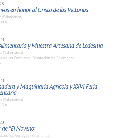
23
tivos en honor al Cristo de las Victorias
 (Salamanca)
00 h.
23
 Alimentaria y Muestra Artesana de Ledesma
a (Salamanca)
la de las Comarcas. Diputación de Salamanca
h.
23
nadera y Maquinaria Agrícola y XXVI Feria
entaria
s (Salamanca)
15 h.
23
 de "El Noveno"
es de los Gallegos (Salamanca)