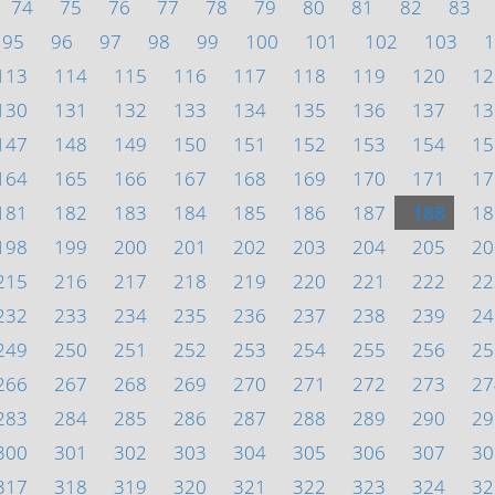
74
75
76
77
78
79
80
81
82
83
95
96
97
98
99
100
101
102
103
1
113
114
115
116
117
118
119
120
12
130
131
132
133
134
135
136
137
13
147
148
149
150
151
152
153
154
15
164
165
166
167
168
169
170
171
17
181
182
183
184
185
186
187
188
18
198
199
200
201
202
203
204
205
20
215
216
217
218
219
220
221
222
22
232
233
234
235
236
237
238
239
24
249
250
251
252
253
254
255
256
25
266
267
268
269
270
271
272
273
27
283
284
285
286
287
288
289
290
29
300
301
302
303
304
305
306
307
30
317
318
319
320
321
322
323
324
32