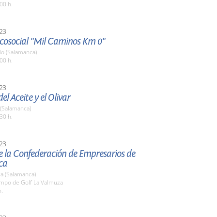
00 h.
23
 Ecosocial "Mil Caminos Km 0"
o (Salamanca)
00 h.
23
el Aceite y el Olivar
 (Salamanca)
30 h.
23
e la Confederación de Empresarios de
ca
a (Salamanca)
ampo de Golf La Valmuza
h.