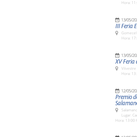
Hora: 11:
13/05/20
III Feria
Gomecell
Hora: 17:
13/05/20
XV Feria d
Vilvestre
Hora: 13:
12/05/20
Premio d
Salaman
Salamanc
Lugar: C
Hora: 13:00 