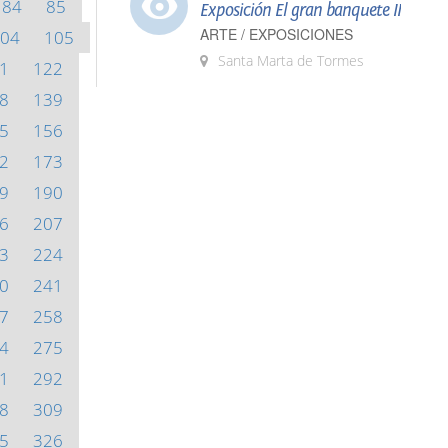
84
85
Exposición El gran banquete II
ARTE / EXPOSICIONES
04
105
Santa Marta de Tormes
1
122
8
139
5
156
2
173
9
190
6
207
3
224
0
241
7
258
4
275
1
292
8
309
5
326