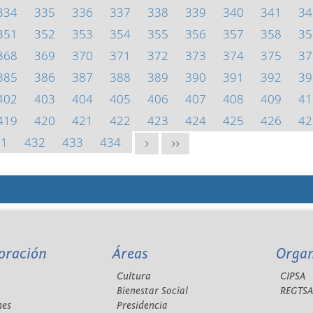
334
335
336
337
338
339
340
341
34
351
352
353
354
355
356
357
358
35
368
369
370
371
372
373
374
375
37
385
386
387
388
389
390
391
392
39
402
403
404
405
406
407
408
409
41
419
420
421
422
423
424
425
426
42
31
432
433
434
>
>>
oración
Áreas
Orga
Cultura
CIPSA
Bienestar Social
REGTS
nes
Presidencia