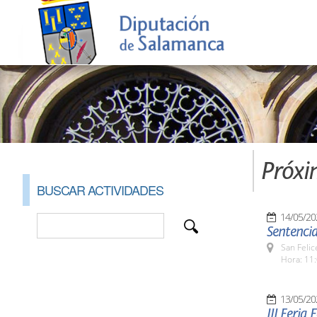
Próxi
BUSCAR ACTIVIDADES
14/05/20
Sentencia
San Felic
Hora: 11:
13/05/20
III Feria