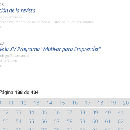
23
ión de la revista
a (Salamanca)
ntro Documental de la Memoria Histórica. Pl. de los Bandos
h.
23
de la XV Programa "Motivar para Emprender"
odrigo (Salamanca)
eatro Nuevo
h.
Página
188
de
434
0
11
12
13
14
15
16
17
18
19
20
32
33
34
35
36
37
38
39
40
41
53
54
55
56
57
58
59
60
61
62