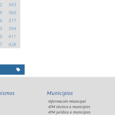
2
343
9
360
6
377
3
394
0
411
7
428
nismos
Municipios
Información Municipal
A
ATM técnica a municipios
ATM jurídica a municipios