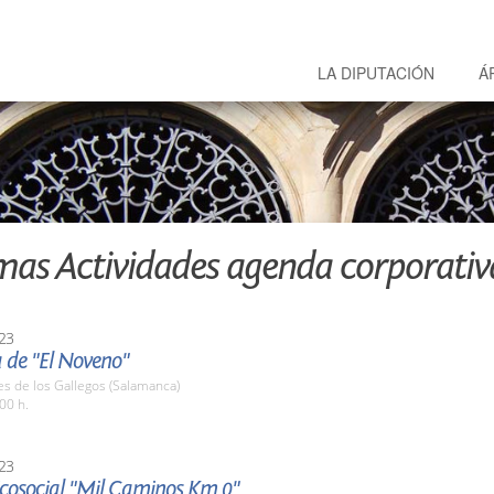
LA DIPUTACIÓN
Á
mas Actividades agenda corporativ
23
 de "El Noveno"
es de los Gallegos (Salamanca)
00 h.
23
 Ecosocial "Mil Caminos Km 0"