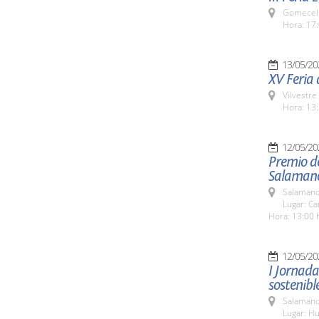
Gomecell
Hora: 17:
13/05/20
XV Feria d
Vilvestre
Hora: 13:
12/05/20
Premio d
Salaman
Salamanc
Lugar: C
Hora: 13:00 
12/05/20
I Jornad
sostenibl
Salamanc
Lugar: Hu