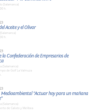
o (Salamanca)
00 h.
23
el Aceite y el Olivar
 (Salamanca)
30 h.
23
e la Confederación de Empresarios de
ca
a (Salamanca)
ampo de Golf La Valmuza
h.
23
a Medioambiental "Actuar hoy para un mañana
e"
a (Salamanca)
erto de Calixto y Melibea