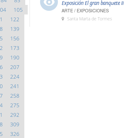
84
85
Exposición El gran banquete II
04
105
ARTE / EXPOSICIONES
1
122
Santa Marta de Tormes
8
139
5
156
2
173
9
190
6
207
3
224
0
241
7
258
4
275
1
292
8
309
5
326