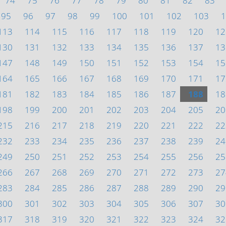
74
75
76
77
78
79
80
81
82
83
95
96
97
98
99
100
101
102
103
1
113
114
115
116
117
118
119
120
12
130
131
132
133
134
135
136
137
13
147
148
149
150
151
152
153
154
15
164
165
166
167
168
169
170
171
17
181
182
183
184
185
186
187
188
18
198
199
200
201
202
203
204
205
20
215
216
217
218
219
220
221
222
22
232
233
234
235
236
237
238
239
24
249
250
251
252
253
254
255
256
25
266
267
268
269
270
271
272
273
27
283
284
285
286
287
288
289
290
29
300
301
302
303
304
305
306
307
30
317
318
319
320
321
322
323
324
32