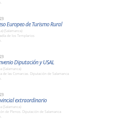
h.
23
eso Europeo de Turismo Rural
La) (Salamanca)
adía de los Templarios
h.
23
nvenio Diputación y USAL
a (Salamanca)
la de las Comarcas. Diputación de Salamanca
h.
23
vincial extraordinario
a (Salamanca)
lón de Plenos. Diputación de Salamanca
h.