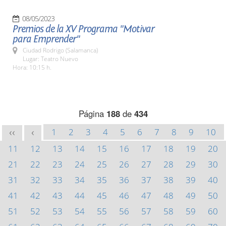
08/05/2023
Premios de la XV Programa "Motivar
para Emprender"
Ciudad Rodrigo (Salamanca)
Lugar: Teatro Nuevo
Hora: 10:15 h.
Página
188
de
434
1
2
3
4
5
6
7
8
9
10
<<
<
11
12
13
14
15
16
17
18
19
20
21
22
23
24
25
26
27
28
29
30
31
32
33
34
35
36
37
38
39
40
41
42
43
44
45
46
47
48
49
50
51
52
53
54
55
56
57
58
59
60