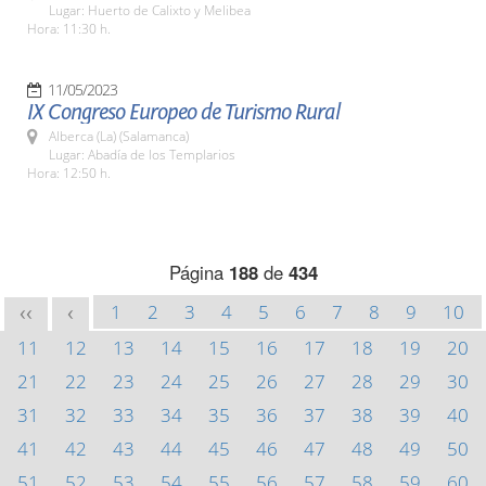
Lugar: Huerto de Calixto y Melibea
Hora: 11:30 h.
11/05/2023
IX Congreso Europeo de Turismo Rural
Alberca (La) (Salamanca)
Lugar: Abadía de los Templarios
Hora: 12:50 h.
Página
188
de
434
1
2
3
4
5
6
7
8
9
10
<<
<
11
12
13
14
15
16
17
18
19
20
21
22
23
24
25
26
27
28
29
30
31
32
33
34
35
36
37
38
39
40
41
42
43
44
45
46
47
48
49
50
51
52
53
54
55
56
57
58
59
60