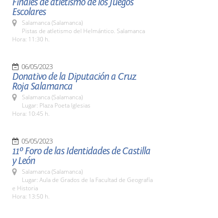
Finales de atletismo de los Juegos
Escolares
Salamanca (Salamanca)
Pistas de atletismo del Helmántico. Salamanca
Hora: 11:30 h.
06/05/2023
Donativo de la Diputación a Cruz
Roja Salamanca
Salamanca (Salamanca)
Lugar: Plaza Poeta Iglesias
Hora: 10:45 h.
05/05/2023
11º Foro de las Identidades de Castilla
y León
Salamanca (Salamanca)
Lugar: Aula de Grados de la Facultad de Geografía
e Historia
Hora: 13:50 h.