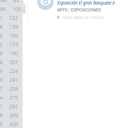
84
85
Exposición El gran banquete II
04
105
ARTE / EXPOSICIONES
1
122
Santa Marta de Tormes
8
139
5
156
2
173
9
190
6
207
3
224
0
241
7
258
4
275
1
292
8
309
5
326