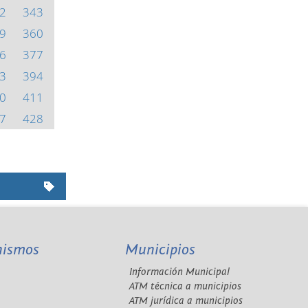
2
343
9
360
6
377
3
394
0
411
7
428
nismos
Municipios
Información Municipal
A
ATM técnica a municipios
ATM jurídica a municipios