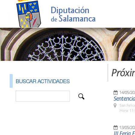
Próxi
BUSCAR ACTIVIDADES
14/05/20
Sentencia
San Felic
Hora: 11:
13/05/20
III Feria