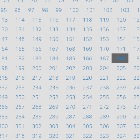
74
75
76
77
78
79
80
81
82
83
95
96
97
98
99
100
101
102
103
1
113
114
115
116
117
118
119
120
12
130
131
132
133
134
135
136
137
13
147
148
149
150
151
152
153
154
15
164
165
166
167
168
169
170
171
17
181
182
183
184
185
186
187
188
18
198
199
200
201
202
203
204
205
20
215
216
217
218
219
220
221
222
22
232
233
234
235
236
237
238
239
24
249
250
251
252
253
254
255
256
25
266
267
268
269
270
271
272
273
27
283
284
285
286
287
288
289
290
29
300
301
302
303
304
305
306
307
30
317
318
319
320
321
322
323
324
32