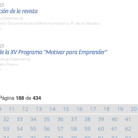
23
ión de la revista
a (Salamanca)
ntro Documental de la Memoria Histórica. Pl. de los Bandos
h.
23
de la XV Programa "Motivar para Emprender"
odrigo (Salamanca)
eatro Nuevo
h.
Página
188
de
434
0
11
12
13
14
15
16
17
18
19
20
32
33
34
35
36
37
38
39
40
41
53
54
55
56
57
58
59
60
61
62