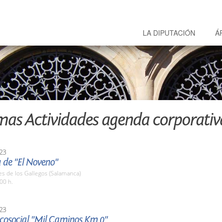
LA DIPUTACIÓN
Á
mas Actividades agenda corporativ
23
 de "El Noveno"
es de los Gallegos (Salamanca)
00 h.
23
 Ecosocial "Mil Caminos Km 0"