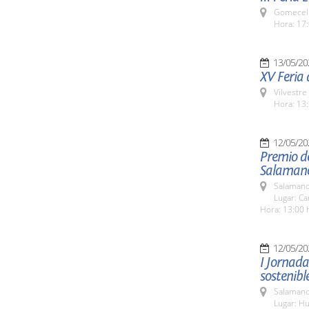
Gomecell
Hora: 17:
13/05/20
XV Feria d
Vilvestre
Hora: 13:
12/05/20
Premio d
Salaman
Salamanc
Lugar: C
Hora: 13:00 
12/05/20
I Jornad
sostenibl
Salamanc
Lugar: Hu