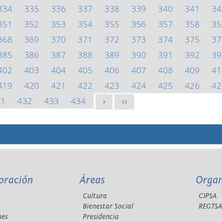
334
335
336
337
338
339
340
341
34
351
352
353
354
355
356
357
358
35
368
369
370
371
372
373
374
375
37
385
386
387
388
389
390
391
392
39
402
403
404
405
406
407
408
409
41
419
420
421
422
423
424
425
426
42
31
432
433
434
>
>>
oración
Áreas
Orga
Cultura
CIPSA
Bienestar Social
REGTS
nes
Presidencia