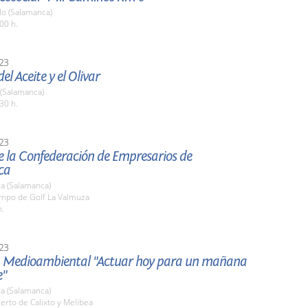
o (Salamanca)
00 h.
23
el Aceite y el Olivar
 (Salamanca)
30 h.
23
e la Confederación de Empresarios de
ca
a (Salamanca)
ampo de Golf La Valmuza
h.
23
a Medioambiental "Actuar hoy para un mañana
e"
a (Salamanca)
erto de Calixto y Melibea