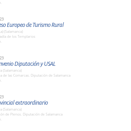
h.
23
eso Europeo de Turismo Rural
La) (Salamanca)
adía de los Templarios
h.
23
nvenio Diputación y USAL
a (Salamanca)
la de las Comarcas. Diputación de Salamanca
h.
23
vincial extraordinario
a (Salamanca)
lón de Plenos. Diputación de Salamanca
h.