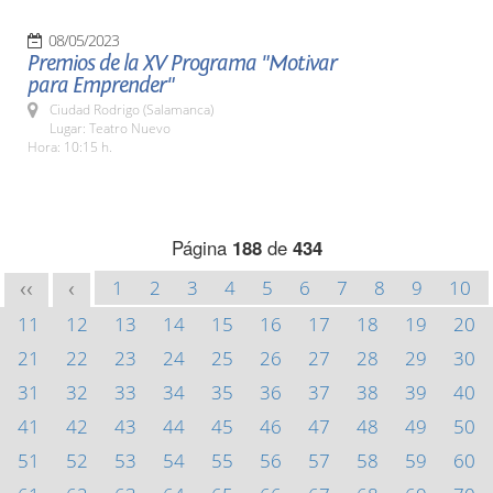
08/05/2023
Premios de la XV Programa "Motivar
para Emprender"
Ciudad Rodrigo (Salamanca)
Lugar: Teatro Nuevo
Hora: 10:15 h.
Página
188
de
434
1
2
3
4
5
6
7
8
9
10
<<
<
11
12
13
14
15
16
17
18
19
20
21
22
23
24
25
26
27
28
29
30
31
32
33
34
35
36
37
38
39
40
41
42
43
44
45
46
47
48
49
50
51
52
53
54
55
56
57
58
59
60