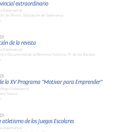
vincial extraordinario
a (Salamanca)
lón de Plenos. Diputación de Salamanca
h.
23
ión de la revista
a (Salamanca)
ntro Documental de la Memoria Histórica. Pl. de los Bandos
h.
23
de la XV Programa "Motivar para Emprender"
odrigo (Salamanca)
eatro Nuevo
h.
23
e atletismo de los Juegos Escolares
a (Salamanca)