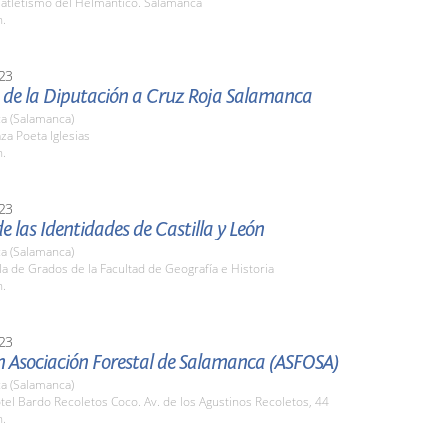
 atletismo del Helmántico. Salamanca
h.
23
 de la Diputación a Cruz Roja Salamanca
a (Salamanca)
aza Poeta Iglesias
h.
23
de las Identidades de Castilla y León
a (Salamanca)
la de Grados de la Facultad de Geografía e Historia
h.
23
n Asociación Forestal de Salamanca (ASFOSA)
a (Salamanca)
tel Bardo Recoletos Coco. Av. de los Agustinos Recoletos, 44
h.