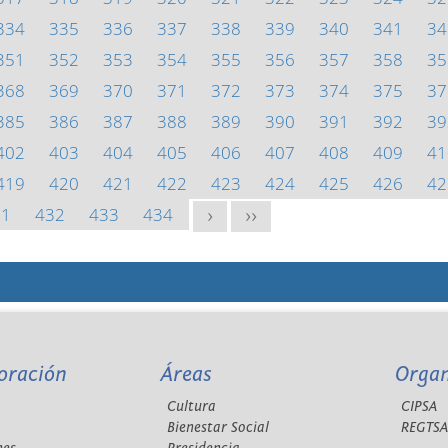
334
335
336
337
338
339
340
341
34
351
352
353
354
355
356
357
358
35
368
369
370
371
372
373
374
375
37
385
386
387
388
389
390
391
392
39
402
403
404
405
406
407
408
409
41
419
420
421
422
423
424
425
426
42
31
432
433
434
>
>>
oración
Áreas
Orga
Cultura
CIPSA
Bienestar Social
REGTS