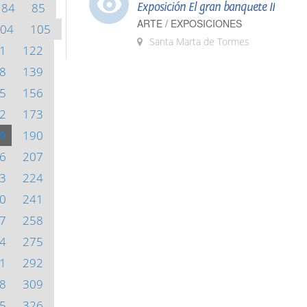
84
85
Exposición El gran banquete II
ARTE / EXPOSICIONES
04
105
Santa Marta de Tormes
1
122
8
139
5
156
2
173
9
190
6
207
3
224
0
241
7
258
4
275
1
292
8
309
5
326