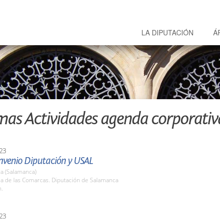
LA DIPUTACIÓN
Á
mas Actividades agenda corporativ
23
nvenio Diputación y USAL
a (Salamanca)
la de las Comarcas. Diputación de Salamanca
h.
23