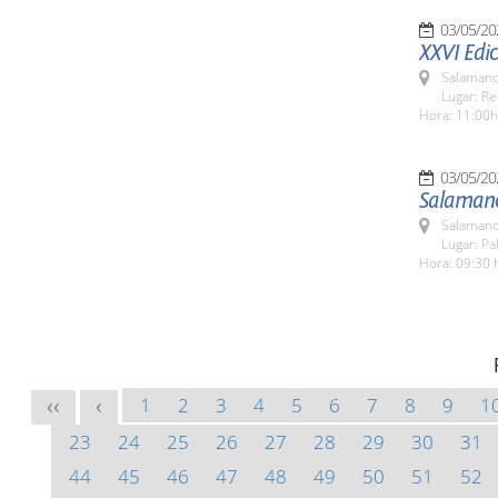
03/05/20
XXVI Edic
Salamanc
Lugar: Re
Hora: 11:00h
03/05/20
Salamanc
Salamanc
Lugar: Pa
Hora: 09:30 
1
2
3
4
5
6
7
8
9
1
<<
<
23
24
25
26
27
28
29
30
31
44
45
46
47
48
49
50
51
52