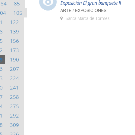
84
85
Exposición El gran banquete II
ARTE / EXPOSICIONES
04
105
Santa Marta de Tormes
1
122
8
139
5
156
2
173
9
190
6
207
3
224
0
241
7
258
4
275
1
292
8
309
5
326