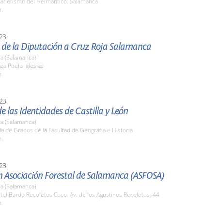
 atletismo del Helmántico. Salamanca
h.
23
 de la Diputación a Cruz Roja Salamanca
a (Salamanca)
aza Poeta Iglesias
h.
23
de las Identidades de Castilla y León
a (Salamanca)
la de Grados de la Facultad de Geografía e Historia
h.
23
n Asociación Forestal de Salamanca (ASFOSA)
a (Salamanca)
tel Bardo Recoletos Coco. Av. de los Agustinos Recoletos, 44
h.