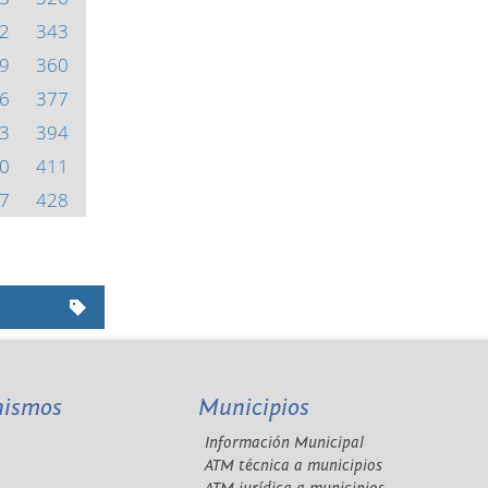
2
343
9
360
6
377
3
394
0
411
7
428
nismos
Municipios
Información Municipal
A
ATM técnica a municipios