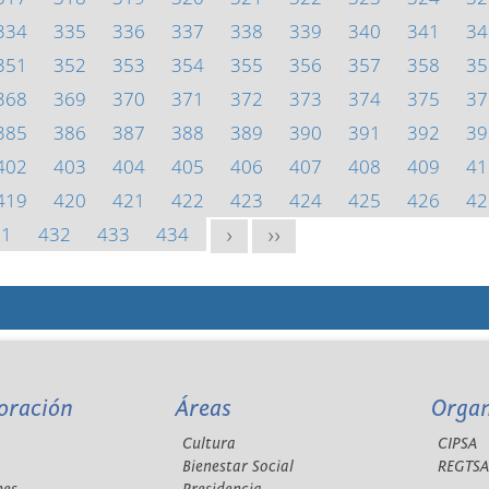
334
335
336
337
338
339
340
341
34
351
352
353
354
355
356
357
358
35
368
369
370
371
372
373
374
375
37
385
386
387
388
389
390
391
392
39
402
403
404
405
406
407
408
409
41
419
420
421
422
423
424
425
426
42
31
432
433
434
>
>>
oración
Áreas
Orga
Cultura
CIPSA
Bienestar Social
REGTS