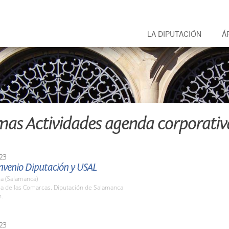
LA DIPUTACIÓN
Á
mas Actividades agenda corporativ
23
nvenio Diputación y USAL
a (Salamanca)
la de las Comarcas. Diputación de Salamanca
h.
23