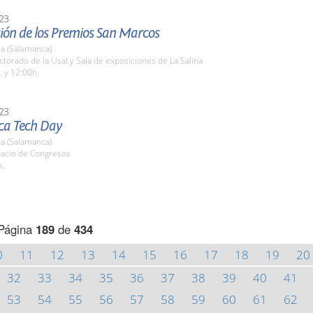
23
ión de los Premios San Marcos
a (Salamanca)
ctorado de la Usal y Sala de exposiciones de La Salina
. y 12:00h.
23
a Tech Day
a (Salamanca)
lacio de Congresos
h.
Página
189
de
434
0
11
12
13
14
15
16
17
18
19
20
32
33
34
35
36
37
38
39
40
41
53
54
55
56
57
58
59
60
61
62