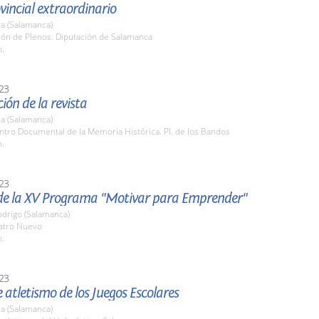
vincial extraordinario
a (Salamanca)
lón de Plenos. Diputación de Salamanca
h.
23
ión de la revista
a (Salamanca)
ntro Documental de la Memoria Histórica. Pl. de los Bandos
h.
23
de la XV Programa "Motivar para Emprender"
odrigo (Salamanca)
eatro Nuevo
h.
23
e atletismo de los Juegos Escolares
a (Salamanca)