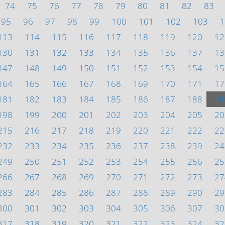
74
75
76
77
78
79
80
81
82
83
95
96
97
98
99
100
101
102
103
1
113
114
115
116
117
118
119
120
12
130
131
132
133
134
135
136
137
13
147
148
149
150
151
152
153
154
15
164
165
166
167
168
169
170
171
17
181
182
183
184
185
186
187
188
18
198
199
200
201
202
203
204
205
20
215
216
217
218
219
220
221
222
22
232
233
234
235
236
237
238
239
24
249
250
251
252
253
254
255
256
25
266
267
268
269
270
271
272
273
27
283
284
285
286
287
288
289
290
29
300
301
302
303
304
305
306
307
30
317
318
319
320
321
322
323
324
32