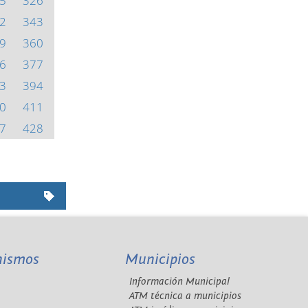
5
326
2
343
9
360
6
377
3
394
0
411
7
428
nismos
Municipios
Información Municipal
A
ATM técnica a municipios