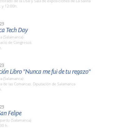
ctorado de la Usal y Sala de exposiciones de La Salina
. y 12:00h.
23
a Tech Day
a (Salamanca)
lacio de Congresos
h.
23
ión Libro "Nunca me fui de tu regazo"
a (Salamanca)
la de las Comarcas. Diputación de Salamanca
h.
23
San Felipe
pardo (Salamanca)
30 h.