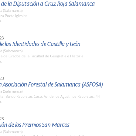
 de la Diputación a Cruz Roja Salamanca
a (Salamanca)
aza Poeta Iglesias
h.
23
de las Identidades de Castilla y León
a (Salamanca)
la de Grados de la Facultad de Geografía e Historia
h.
23
n Asociación Forestal de Salamanca (ASFOSA)
a (Salamanca)
tel Bardo Recoletos Coco. Av. de los Agustinos Recoletos, 44
h.
23
ión de los Premios San Marcos
a (Salamanca)