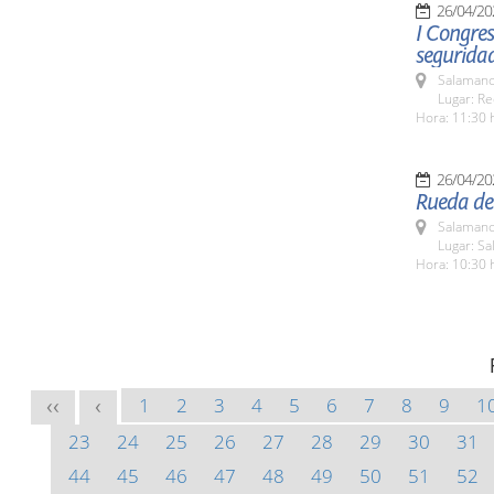
26/04/20
I Congres
segurida
Salamanc
Lugar: Re
Hora: 11:30 
26/04/20
Rueda de 
Salamanc
Lugar: Sa
Hora: 10:30 
1
2
3
4
5
6
7
8
9
1
<<
<
23
24
25
26
27
28
29
30
31
44
45
46
47
48
49
50
51
52