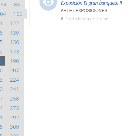
Exposición El gran banquete II
84
85
ARTE / EXPOSICIONES
04
105
Santa Marta de Tormes
1
122
8
139
5
156
2
173
9
190
6
207
3
224
0
241
7
258
4
275
1
292
8
309