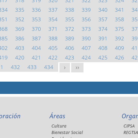
317
318
319
320
321
322
323
324
32
334
335
336
337
338
339
340
341
34
351
352
353
354
355
356
357
358
35
368
369
370
371
372
373
374
375
37
385
386
387
388
389
390
391
392
39
402
403
404
405
406
407
408
409
41
419
420
421
422
423
424
425
426
42
31
432
433
434
>
>>
oración
Áreas
Orga
Cultura
CIPSA
Bienestar Social
REGTS