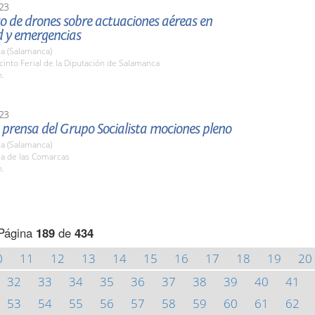
23
o de drones sobre actuaciones aéreas en
d y emergencias
a (Salamanca)
cinto Ferial de la Diputación de Salamanca
h.
23
prensa del Grupo Socialista mociones pleno
a (Salamanca)
la de las Comarcas
h.
Página
189
de
434
0
11
12
13
14
15
16
17
18
19
20
32
33
34
35
36
37
38
39
40
41
53
54
55
56
57
58
59
60
61
62