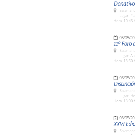
Donativo
Salamanc
Lugar: Pl
Hora: 10:45 
05/05/20
11º Foro 
Salamanc
Lugar: Au
Hora: 13:50 
05/05/20
Distinció
Salamanc
Lugar: Ho
Hora: 13:00 
03/05/20
XXVI Edic
Salamanc