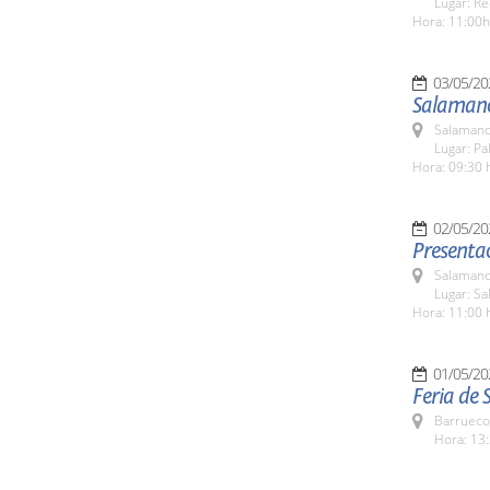
Lugar: Re
Hora: 11:00h
03/05/20
Salamanc
Salamanc
Lugar: Pa
Hora: 09:30 
02/05/20
Presentac
Salamanc
Lugar: Sa
Hora: 11:00 
01/05/20
Feria de 
Barrueco
Hora: 13: