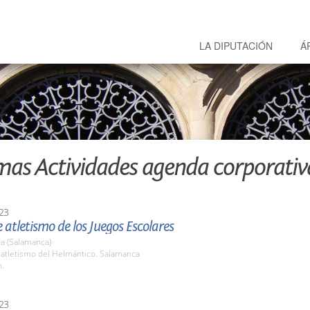
LA DIPUTACIÓN
Á
mas Actividades agenda corporativ
23
e atletismo de los Juegos Escolares
a (Salamanca)
 atletismo del Helmántico. Salamanca
h.
23