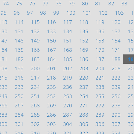
74
75
76
77
78
79
80
81
82
83
95
96
97
98
99
100
101
102
103
1
113
114
115
116
117
118
119
120
12
130
131
132
133
134
135
136
137
13
147
148
149
150
151
152
153
154
15
164
165
166
167
168
169
170
171
17
181
182
183
184
185
186
187
188
18
198
199
200
201
202
203
204
205
20
215
216
217
218
219
220
221
222
22
232
233
234
235
236
237
238
239
24
249
250
251
252
253
254
255
256
25
266
267
268
269
270
271
272
273
27
283
284
285
286
287
288
289
290
29
300
301
302
303
304
305
306
307
30
317
318
319
320
321
322
323
324
32