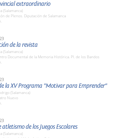
vincial extraordinario
a (Salamanca)
lón de Plenos. Diputación de Salamanca
h.
23
ión de la revista
a (Salamanca)
ntro Documental de la Memoria Histórica. Pl. de los Bandos
h.
23
de la XV Programa "Motivar para Emprender"
odrigo (Salamanca)
eatro Nuevo
h.
23
e atletismo de los Juegos Escolares
a (Salamanca)