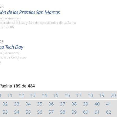
23
ión de los Premios San Marcos
a (Salamanca)
ctorado de la Usal y Sala de exposiciones de La Salina
. y 12:00h.
23
a Tech Day
a (Salamanca)
lacio de Congresos
h.
Página
189
de
434
0
11
12
13
14
15
16
17
18
19
20
32
33
34
35
36
37
38
39
40
41
53
54
55
56
57
58
59
60
61
62