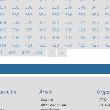
334
335
336
337
338
339
340
341
34
351
352
353
354
355
356
357
358
35
368
369
370
371
372
373
374
375
37
385
386
387
388
389
390
391
392
39
402
403
404
405
406
407
408
409
41
419
420
421
422
423
424
425
426
42
31
432
433
434
>
>>
oración
Áreas
Orga
Cultura
CIPSA
Bienestar Social
REGTS