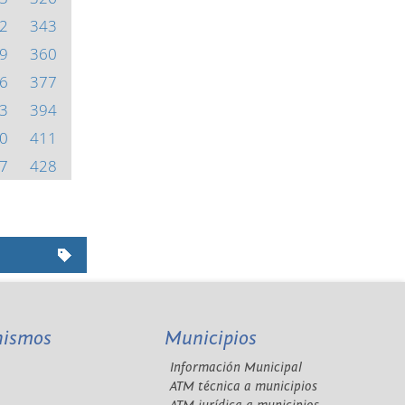
2
343
9
360
6
377
3
394
0
411
7
428
nismos
Municipios
Información Municipal
A
ATM técnica a municipios