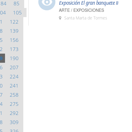
84
85
Exposición El gran banquete II
ARTE / EXPOSICIONES
04
105
Santa Marta de Tormes
1
122
8
139
5
156
2
173
9
190
6
207
3
224
0
241
7
258
4
275
1
292
8
309
5
326