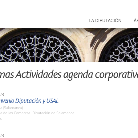
LA DIPUTACIÓN
Á
mas Actividades agenda corporativ
23
nvenio Diputación y USAL
a (Salamanca)
la de las Comarcas. Diputación de Salamanca
h.
23