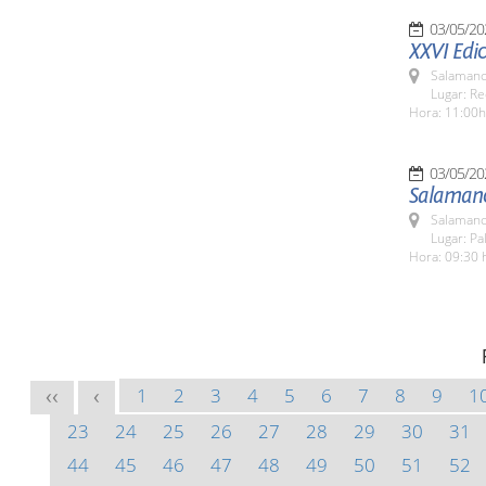
03/05/20
XXVI Edic
Salamanc
Lugar: Re
Hora: 11:00h
03/05/20
Salamanc
Salamanc
Lugar: Pa
Hora: 09:30 
1
2
3
4
5
6
7
8
9
1
<<
<
23
24
25
26
27
28
29
30
31
44
45
46
47
48
49
50
51
52