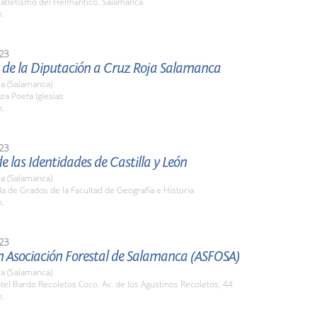
 atletismo del Helmántico. Salamanca
h.
23
 de la Diputación a Cruz Roja Salamanca
a (Salamanca)
aza Poeta Iglesias
h.
23
de las Identidades de Castilla y León
a (Salamanca)
la de Grados de la Facultad de Geografía e Historia
h.
23
n Asociación Forestal de Salamanca (ASFOSA)
a (Salamanca)
tel Bardo Recoletos Coco. Av. de los Agustinos Recoletos, 44
h.