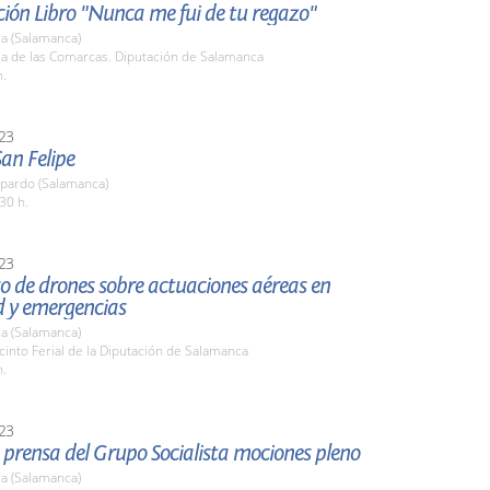
ión Libro "Nunca me fui de tu regazo"
a (Salamanca)
la de las Comarcas. Diputación de Salamanca
h.
23
San Felipe
pardo (Salamanca)
30 h.
23
o de drones sobre actuaciones aéreas en
d y emergencias
a (Salamanca)
cinto Ferial de la Diputación de Salamanca
h.
23
prensa del Grupo Socialista mociones pleno
a (Salamanca)