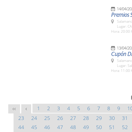
14/04/20
Premios 
Salamanc
Lugar: CA
Hora: 20:00 
13/04/20
Cupón Di
Salamanc
Lugar: S
Hora: 11:00 
1
2
3
4
5
6
7
8
9
1
<<
<
23
24
25
26
27
28
29
30
31
44
45
46
47
48
49
50
51
52