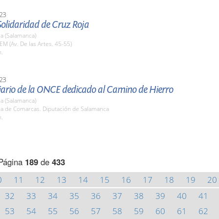
23
Solidaridad de Cruz Roja
a (Salamanca)
EM (Av. De las Artes. 45-55)
h.
23
ario de la ONCE dedicado al Camino de Hierro
a (Salamanca)
ala de Comarcas. Diputación de Salamanca
h.
Página
189
de
433
0
11
12
13
14
15
16
17
18
19
20
32
33
34
35
36
37
38
39
40
41
53
54
55
56
57
58
59
60
61
62