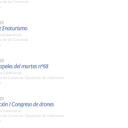
la de las Comarcas
h.
23
de Enoturismo
a (Salamanca)
la de las Comarcas
h.
23
apeles del martes nº68
a (Salamanca)
ala de Comarcas. Diputación de Salamanca
h.
23
ión I Congreso de drones
a (Salamanca)
ala de Comarcas. Diputación de Salamanca
h.