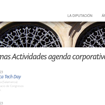
LA DIPUTACIÓN
Á
mas Actividades agenda corporativ
23
a Tech Day
a (Salamanca)
lacio de Congresos
h.
23