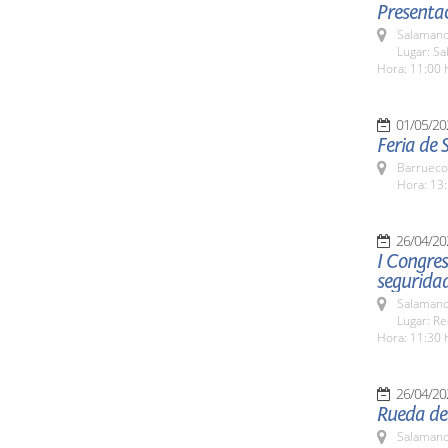
Presentac
Salamanc
Lugar: Sa
Hora: 11:00 
01/05/20
Feria de 
Barrueco
Hora: 13:
26/04/20
I Congres
segurida
Salamanc
Lugar: Re
Hora: 11:30 
26/04/20
Rueda de 
Salamanc