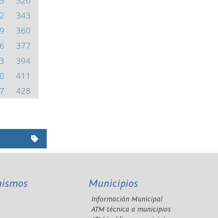
5
326
2
343
9
360
6
377
3
394
0
411
7
428
nismos
Municipios
Información Municipal
A
ATM técnica a municipios