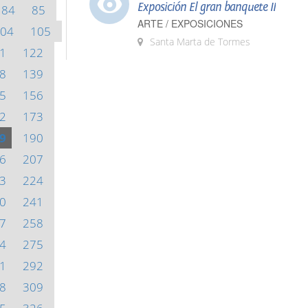
Exposición El gran banquete II
84
85
ARTE / EXPOSICIONES
04
105
Santa Marta de Tormes
1
122
8
139
5
156
2
173
9
190
6
207
3
224
0
241
7
258
4
275
1
292
8
309