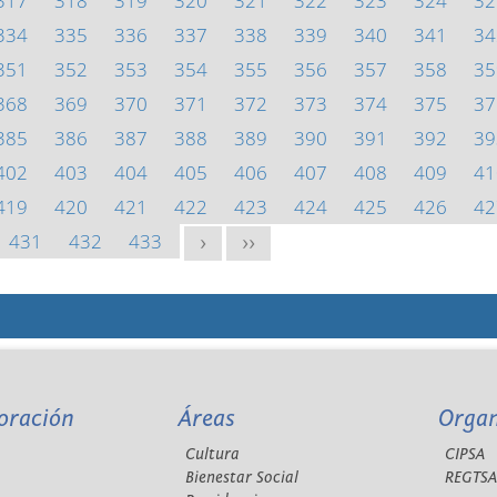
317
318
319
320
321
322
323
324
32
334
335
336
337
338
339
340
341
34
351
352
353
354
355
356
357
358
35
368
369
370
371
372
373
374
375
37
385
386
387
388
389
390
391
392
39
402
403
404
405
406
407
408
409
41
419
420
421
422
423
424
425
426
42
431
432
433
>
>>
oración
Áreas
Orga
Cultura
CIPSA
Bienestar Social
REGTS