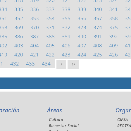
317
318
319
320
321
322
323
324
32
334
335
336
337
338
339
340
341
34
351
352
353
354
355
356
357
358
35
368
369
370
371
372
373
374
375
37
385
386
387
388
389
390
391
392
39
402
403
404
405
406
407
408
409
41
419
420
421
422
423
424
425
426
42
31
432
433
434
>
>>
oración
Áreas
Orga
Cultura
CIPSA
Bienestar Social
REGTS