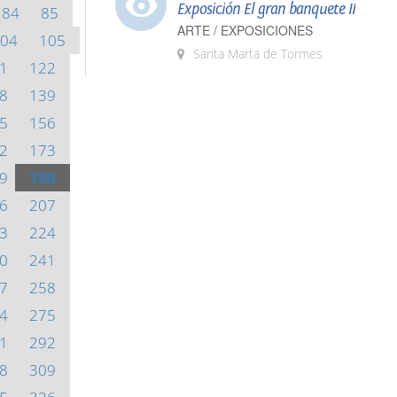
Exposición El gran banquete II
84
85
ARTE / EXPOSICIONES
04
105
Santa Marta de Tormes
1
122
8
139
5
156
2
173
9
190
6
207
3
224
0
241
7
258
4
275
1
292
8
309