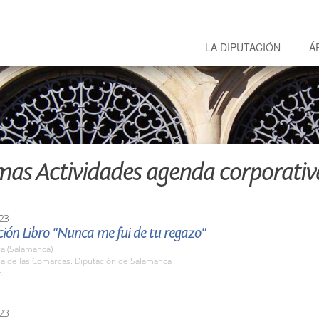
LA DIPUTACIÓN
Á
mas Actividades agenda corporativ
23
ión Libro "Nunca me fui de tu regazo"
a (Salamanca)
la de las Comarcas. Diputación de Salamanca
h.
23