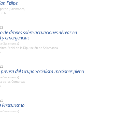
San Felipe
pardo (Salamanca)
30 h.
23
o de drones sobre actuaciones aéreas en
d y emergencias
a (Salamanca)
cinto Ferial de la Diputación de Salamanca
h.
23
prensa del Grupo Socialista mociones pleno
a (Salamanca)
la de las Comarcas
h.
23
de Enoturismo
a (Salamanca)