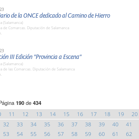
23
ario de la ONCE dedicado al Camino de Hierro
a (Salamanca)
ala de Comarcas. Diputación de Salamanca
h.
23
ión III Edición "Provincia a Escena"
a (Salamanca)
la de las Comarcas. Diputación de Salamanca
h.
Página
190
de
434
0
11
12
13
14
15
16
17
18
19
20
32
33
34
35
36
37
38
39
40
41
53
54
55
56
57
58
59
60
61
62