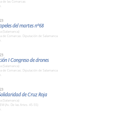
la de las Comarcas
h.
23
apeles del martes nº68
a (Salamanca)
ala de Comarcas. Diputación de Salamanca
h.
23
ión I Congreso de drones
a (Salamanca)
ala de Comarcas. Diputación de Salamanca
h.
23
Solidaridad de Cruz Roja
a (Salamanca)
EM (Av. De las Artes. 45-55)
h.