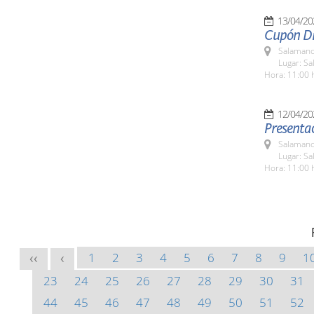
13/04/20
Cupón Di
Salamanc
Lugar: S
Hora: 11:00 
12/04/20
Presentac
Salamanc
Lugar: Sa
Hora: 11:00 
1
2
3
4
5
6
7
8
9
1
<<
<
23
24
25
26
27
28
29
30
31
44
45
46
47
48
49
50
51
52