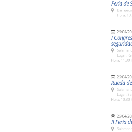
Feria de 
Barrueco
Hora: 13:
26/04/20
I Congres
segurida
Salamanc
Lugar: Re
Hora: 11:30 
26/04/20
Rueda de 
Salamanc
Lugar: Sa
Hora: 10:30 
26/04/20
II Feria 
Salamanc