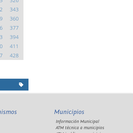
5
326
2
343
9
360
6
377
3
394
0
411
7
428
nismos
Municipios
Información Municipal
A
ATM técnica a municipios