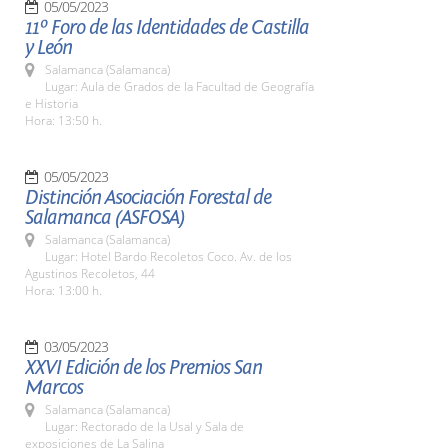
05/05/2023
11º Foro de las Identidades de Castilla
y León
Salamanca (Salamanca)
Lugar: Aula de Grados de la Facultad de Geografía
e Historia
Hora: 13:50 h.
05/05/2023
Distinción Asociación Forestal de
Salamanca (ASFOSA)
Salamanca (Salamanca)
Lugar: Hotel Bardo Recoletos Coco. Av. de los
Agustinos Recoletos, 44
Hora: 13:00 h.
03/05/2023
XXVI Edición de los Premios San
Marcos
Salamanca (Salamanca)
Lugar: Rectorado de la Usal y Sala de
exposiciones de La Salina