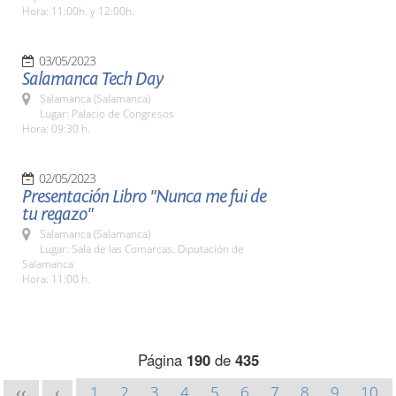
Hora: 11:00h. y 12:00h.
03/05/2023
Salamanca Tech Day
Salamanca (Salamanca)
Lugar: Palacio de Congresos
Hora: 09:30 h.
02/05/2023
Presentación Libro "Nunca me fui de
tu regazo"
Salamanca (Salamanca)
Lugar: Sala de las Comarcas. Diputación de
Salamanca
Hora: 11:00 h.
Página
190
de
435
1
2
3
4
5
6
7
8
9
10
<<
<