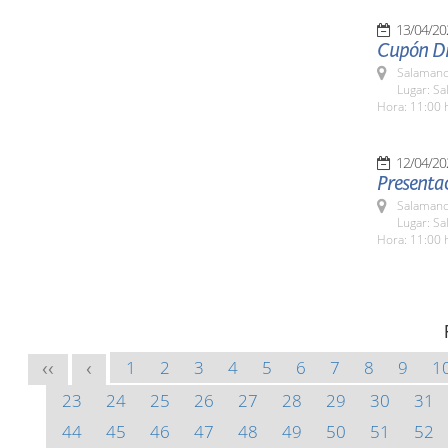
13/04/20
Cupón Di
Salamanc
Lugar: S
Hora: 11:00 
12/04/20
Presentac
Salamanc
Lugar: Sa
Hora: 11:00 
1
2
3
4
5
6
7
8
9
1
<<
<
23
24
25
26
27
28
29
30
31
44
45
46
47
48
49
50
51
52