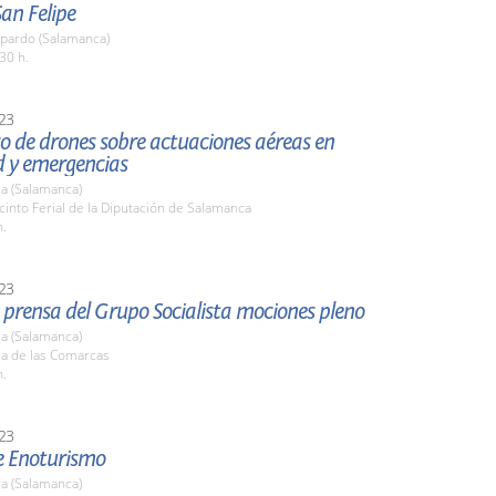
San Felipe
pardo (Salamanca)
30 h.
23
o de drones sobre actuaciones aéreas en
d y emergencias
a (Salamanca)
cinto Ferial de la Diputación de Salamanca
h.
23
prensa del Grupo Socialista mociones pleno
a (Salamanca)
la de las Comarcas
h.
23
de Enoturismo
a (Salamanca)