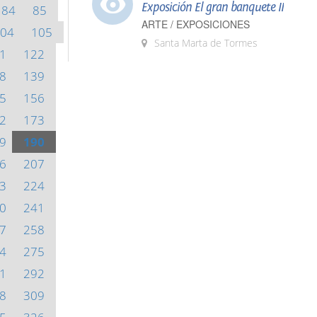
Exposición El gran banquete II
84
85
ARTE / EXPOSICIONES
04
105
Santa Marta de Tormes
1
122
8
139
5
156
2
173
9
190
6
207
3
224
0
241
7
258
4
275
1
292
8
309