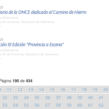
23
ario de la ONCE dedicado al Camino de Hierro
a (Salamanca)
ala de Comarcas. Diputación de Salamanca
h.
23
ión III Edición "Provincia a Escena"
a (Salamanca)
la de las Comarcas. Diputación de Salamanca
h.
Página
190
de
434
0
11
12
13
14
15
16
17
18
19
20
32
33
34
35
36
37
38
39
40
41
53
54
55
56
57
58
59
60
61
62