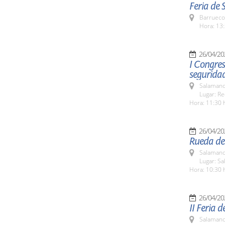
Feria de 
Barrueco
Hora: 13:
26/04/20
I Congres
segurida
Salamanc
Lugar: Re
Hora: 11:30 
26/04/20
Rueda de 
Salamanc
Lugar: Sa
Hora: 10:30 
26/04/20
II Feria 
Salamanc