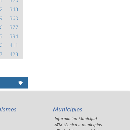
5
326
2
343
9
360
6
377
3
394
0
411
7
428
nismos
Municipios
Información Municipal
A
ATM técnica a municipios