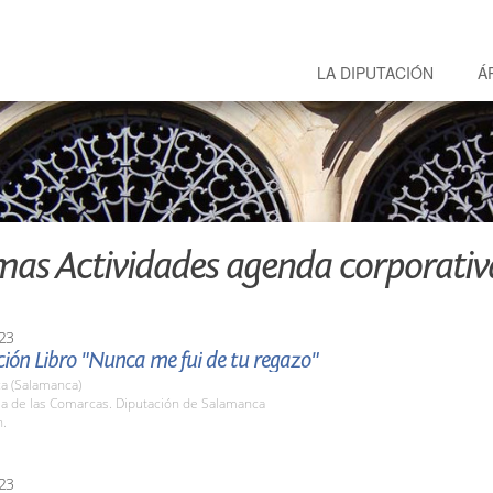
LA DIPUTACIÓN
Á
mas Actividades agenda corporativ
23
ión Libro "Nunca me fui de tu regazo"
a (Salamanca)
la de las Comarcas. Diputación de Salamanca
h.
23