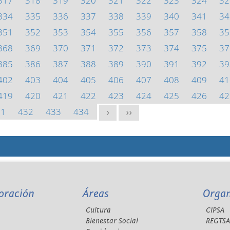
317
318
319
320
321
322
323
324
32
334
335
336
337
338
339
340
341
34
351
352
353
354
355
356
357
358
35
368
369
370
371
372
373
374
375
37
385
386
387
388
389
390
391
392
39
402
403
404
405
406
407
408
409
41
419
420
421
422
423
424
425
426
42
31
432
433
434
>
>>
oración
Áreas
Orga
Cultura
CIPSA
Bienestar Social
REGTS