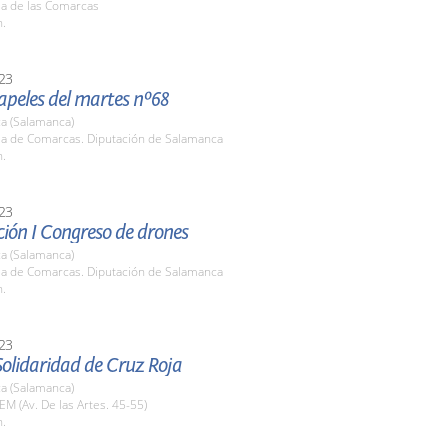
la de las Comarcas
h.
23
apeles del martes nº68
a (Salamanca)
ala de Comarcas. Diputación de Salamanca
h.
23
ión I Congreso de drones
a (Salamanca)
ala de Comarcas. Diputación de Salamanca
h.
23
Solidaridad de Cruz Roja
a (Salamanca)
EM (Av. De las Artes. 45-55)
h.