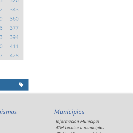
5
326
2
343
9
360
6
377
3
394
0
411
7
428
nismos
Municipios
Información Municipal
A
ATM técnica a municipios