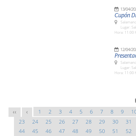
13/04/20
Cupón Di
Salamanc
Lugar: S
Hora: 11:00 
12/04/20
Presentac
Salamanc
Lugar: Sa
Hora: 11:00 
1
2
3
4
5
6
7
8
9
1
<<
<
23
24
25
26
27
28
29
30
31
44
45
46
47
48
49
50
51
52