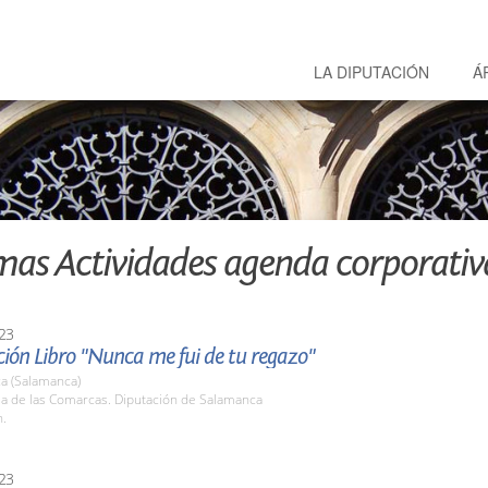
LA DIPUTACIÓN
Á
mas Actividades agenda corporativ
23
ión Libro "Nunca me fui de tu regazo"
a (Salamanca)
la de las Comarcas. Diputación de Salamanca
h.
23