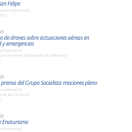
San Felipe
pardo (Salamanca)
30 h.
23
o de drones sobre actuaciones aéreas en
d y emergencias
a (Salamanca)
cinto Ferial de la Diputación de Salamanca
h.
23
prensa del Grupo Socialista mociones pleno
a (Salamanca)
la de las Comarcas
h.
23
de Enoturismo
a (Salamanca)