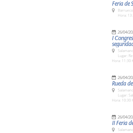
Feria de 
Barrueco
Hora: 13:
26/04/20
I Congres
segurida
Salamanc
Lugar: Re
Hora: 11:30 
26/04/20
Rueda de 
Salamanc
Lugar: Sa
Hora: 10:30 
26/04/20
II Feria 
Salamanc