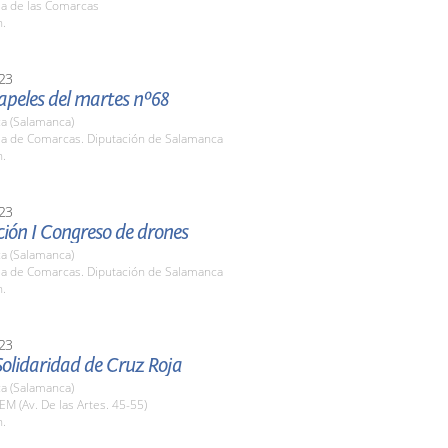
la de las Comarcas
h.
23
apeles del martes nº68
a (Salamanca)
ala de Comarcas. Diputación de Salamanca
h.
23
ión I Congreso de drones
a (Salamanca)
ala de Comarcas. Diputación de Salamanca
h.
23
Solidaridad de Cruz Roja
a (Salamanca)
EM (Av. De las Artes. 45-55)
h.