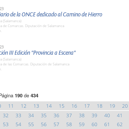
23
ario de la ONCE dedicado al Camino de Hierro
a (Salamanca)
ala de Comarcas. Diputación de Salamanca
h.
23
ión III Edición "Provincia a Escena"
a (Salamanca)
la de las Comarcas. Diputación de Salamanca
h.
Página
190
de
434
0
11
12
13
14
15
16
17
18
19
20
32
33
34
35
36
37
38
39
40
41
53
54
55
56
57
58
59
60
61
62