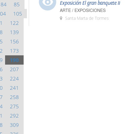
Exposición El gran banquete II
84
85
ARTE / EXPOSICIONES
04
105
Santa Marta de Tormes
1
122
8
139
5
156
2
173
9
190
6
207
3
224
0
241
7
258
4
275
1
292
8
309