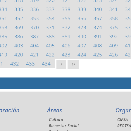
317
318
319
320
321
322
323
324
32
334
335
336
337
338
339
340
341
34
351
352
353
354
355
356
357
358
35
368
369
370
371
372
373
374
375
37
385
386
387
388
389
390
391
392
39
402
403
404
405
406
407
408
409
41
419
420
421
422
423
424
425
426
42
31
432
433
434
>
>>
oración
Áreas
Orga
Cultura
CIPSA
Bienestar Social
REGTS