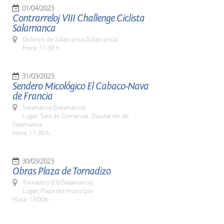
01/04/2023
Contrarreloj VIII Challenge Ciclista
Salamanca
Doñinos de Salamanca (Salamanca)
Hora: 11:30 h.
31/03/2023
Sendero Micológico El Cabaco-Nava
de Francia
Salamanca (Salamanca)
Lugar: Sala de Comarcas. Diputación de
Salamanca
Hora: 11:30 h.
30/03/2023
Obras Plaza de Tornadizo
Tornadizo (El) (Salamanca)
Lugar: Plaza del municipio
Hora: 13:00h.