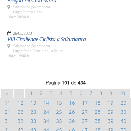
Pregón Semana Santa
Salamanca (Salamanca)
Lugar Teatro Liceo
Hora: 20:30 h.
28/03/2023
VIII Challenge Ciclista a Salamanca
Salamanca (Salamanca)
Lugar: Patio Palacio de La Salina
Hora: 19:00 h.
Página
191
de
434
1
2
3
4
5
6
7
8
9
10
<<
<
11
12
13
14
15
16
17
18
19
20
21
22
23
24
25
26
27
28
29
30
31
32
33
34
35
36
37
38
39
40
41
42
43
44
45
46
47
48
49
50