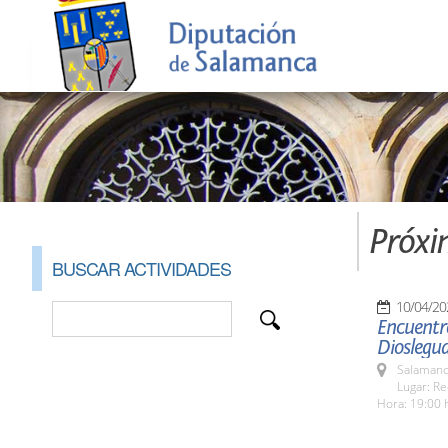
Próxi
BUSCAR ACTIVIDADES
10/04/20
Encuentr
Dioslegu
Salamanc
Lugar: Re
Hora: 19:00 