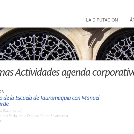
LA DIPUTACIÓN
Á
mas Actividades agenda corporativ
23
o de la Escuela de Tauromaquia con Manuel
arde
a (Salamanca)
cinto Ferial de la Diputación de Salamanca
h.