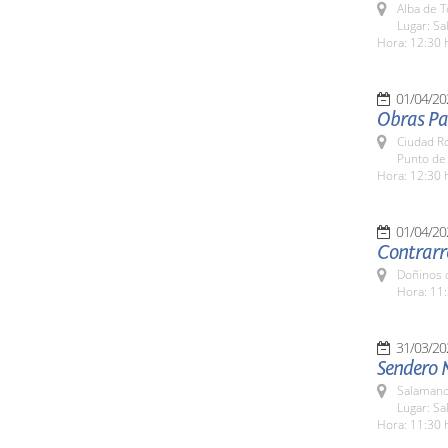
Alba de 
Lugar: Sa
Hora: 12:30 
01/04/20
Obras Pas
Ciudad R
Punto de 
Hora: 12:30 
01/04/20
Contrarre
Doñinos 
Hora: 11:
31/03/20
Sendero 
Salamanc
Lugar: S
Hora: 11:30 