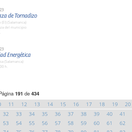
23
aza de Tornadizo
 (El) (Salamanca)
aza del municipio
.
23
d Energética
sa (Salamanca)
00 h.
Página
191
de
434
0
11
12
13
14
15
16
17
18
19
20
32
33
34
35
36
37
38
39
40
41
53
54
55
56
57
58
59
60
61
62