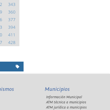
2
343
9
360
6
377
3
394
0
411
7
428
nismos
Municipios
Información Municipal
A
ATM técnica a municipios
ATM jurídica a municipios