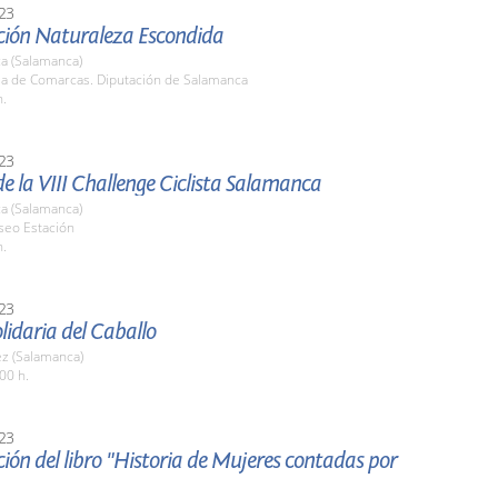
23
ción Naturaleza Escondida
a (Salamanca)
ala de Comarcas. Diputación de Salamanca
h.
23
e la VIII Challenge Ciclista Salamanca
a (Salamanca)
seo Estación
h.
23
olidaria del Caballo
z (Salamanca)
00 h.
23
ión del libro "Historia de Mujeres contadas por