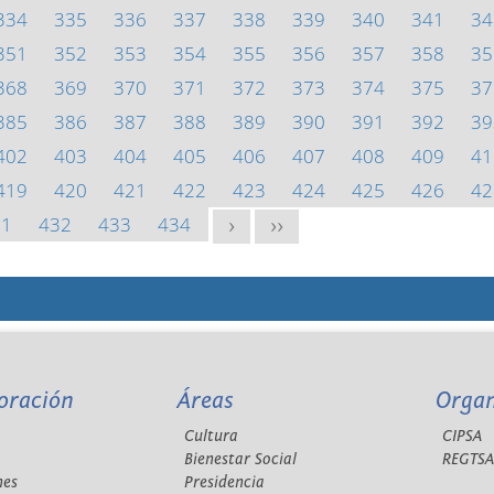
334
335
336
337
338
339
340
341
34
351
352
353
354
355
356
357
358
35
368
369
370
371
372
373
374
375
37
385
386
387
388
389
390
391
392
39
402
403
404
405
406
407
408
409
41
419
420
421
422
423
424
425
426
42
31
432
433
434
>
>>
oración
Áreas
Orga
Cultura
CIPSA
Bienestar Social
REGTS
nes
Presidencia