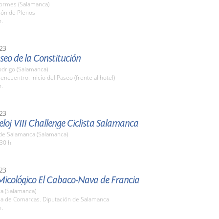
Tormes (Salamanca)
lón de Plenos
h.
23
eo de la Constitución
odrigo (Salamanca)
encuentro: Inicio del Paseo (frente al hotel)
h.
23
loj VIII Challenge Ciclista Salamanca
de Salamanca (Salamanca)
30 h.
23
Micológico El Cabaco-Nava de Francia
a (Salamanca)
ala de Comarcas. Diputación de Salamanca
h.