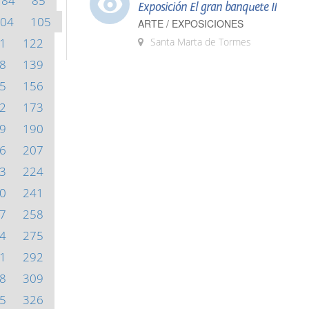
84
85
Exposición El gran banquete II
04
105
ARTE / EXPOSICIONES
1
122
Santa Marta de Tormes
8
139
5
156
2
173
9
190
6
207
3
224
0
241
7
258
4
275
1
292
8
309
5
326