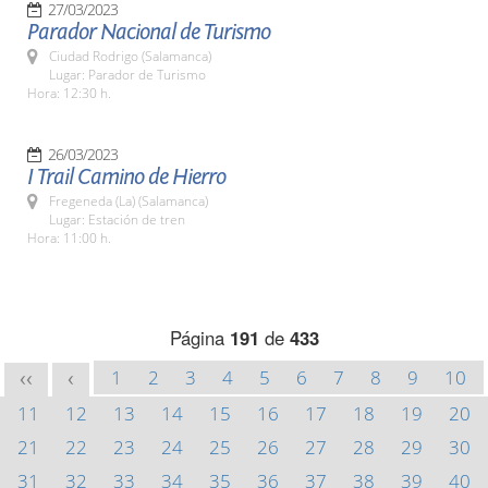
27/03/2023
Parador Nacional de Turismo
Ciudad Rodrigo (Salamanca)
Lugar: Parador de Turismo
Hora: 12:30 h.
26/03/2023
I Trail Camino de Hierro
Fregeneda (La) (Salamanca)
Lugar: Estación de tren
Hora: 11:00 h.
Página
191
de
433
1
2
3
4
5
6
7
8
9
10
<<
<
11
12
13
14
15
16
17
18
19
20
21
22
23
24
25
26
27
28
29
30
31
32
33
34
35
36
37
38
39
40