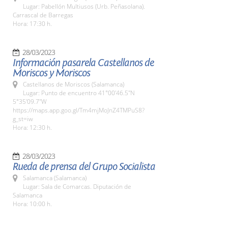
Lugar: Pabellón Multiusos (Urb. Peñasolana).
Carrascal de Barregas
Hora: 17:30 h.
28/03/2023
Información pasarela Castellanos de
Moriscos y Moriscos
Castellanos de Moriscos (Salamanca)
Lugar: Punto de encuentro 41°00'46.5"N
5°35'09.7"W
https://maps.app.goo.gl/Tm4mjMoJnZ4TMPuS8?
g_st=iw
Hora: 12:30 h.
28/03/2023
Rueda de prensa del Grupo Socialista
Salamanca (Salamanca)
Lugar: Sala de Comarcas. Diputación de
Salamanca
Hora: 10:00 h.