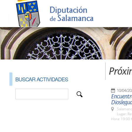
Próxi
BUSCAR ACTIVIDADES
10/04/20
Encuentr
Dioslegu
Salamanc
Lugar: Re
Hora: 19:00 