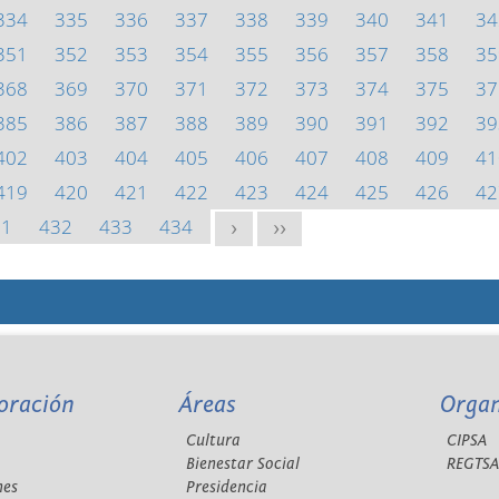
334
335
336
337
338
339
340
341
34
351
352
353
354
355
356
357
358
35
368
369
370
371
372
373
374
375
37
385
386
387
388
389
390
391
392
39
402
403
404
405
406
407
408
409
41
419
420
421
422
423
424
425
426
42
31
432
433
434
>
>>
oración
Áreas
Orga
Cultura
CIPSA
Bienestar Social
REGTS
nes
Presidencia