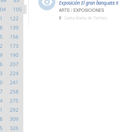
84
85
Exposición El gran banquete II
04
105
ARTE / EXPOSICIONES
1
122
Santa Marta de Tormes
8
139
5
156
2
173
9
190
6
207
3
224
0
241
7
258
4
275
1
292
8
309
5
326