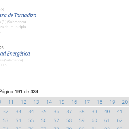
23
aza de Tornadizo
 (El) (Salamanca)
aza del municipio
.
23
d Energética
sa (Salamanca)
00 h.
Página
191
de
434
0
11
12
13
14
15
16
17
18
19
20
32
33
34
35
36
37
38
39
40
41
53
54
55
56
57
58
59
60
61
62