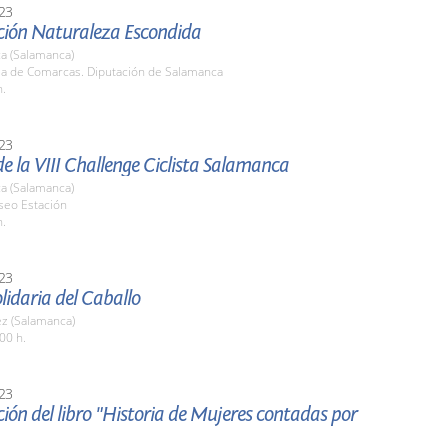
23
ción Naturaleza Escondida
a (Salamanca)
ala de Comarcas. Diputación de Salamanca
h.
23
e la VIII Challenge Ciclista Salamanca
a (Salamanca)
seo Estación
h.
23
olidaria del Caballo
z (Salamanca)
00 h.
23
ión del libro "Historia de Mujeres contadas por