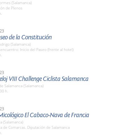
Tormes (Salamanca)
lón de Plenos
h.
23
eo de la Constitución
odrigo (Salamanca)
encuentro: Inicio del Paseo (frente al hotel)
h.
23
loj VIII Challenge Ciclista Salamanca
de Salamanca (Salamanca)
30 h.
23
Micológico El Cabaco-Nava de Francia
a (Salamanca)
ala de Comarcas. Diputación de Salamanca
h.