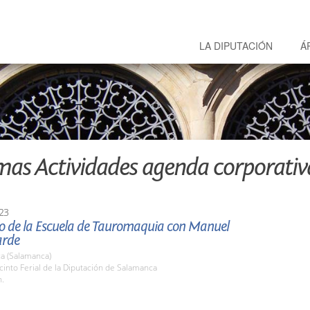
LA DIPUTACIÓN
Á
mas Actividades agenda corporativ
23
o de la Escuela de Tauromaquia con Manuel
arde
a (Salamanca)
cinto Ferial de la Diputación de Salamanca
h.