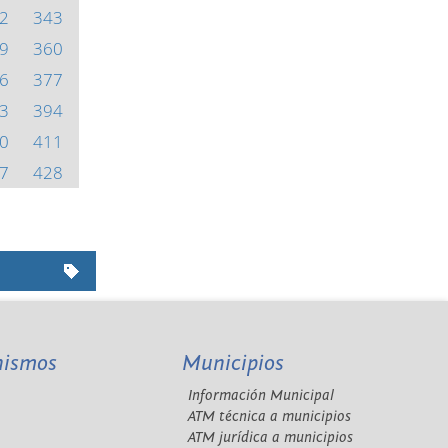
2
343
9
360
6
377
3
394
0
411
7
428
nismos
Municipios
Información Municipal
A
ATM técnica a municipios
ATM jurídica a municipios