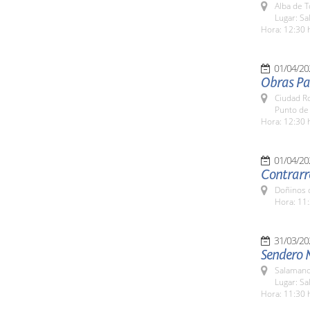
Alba de 
Lugar: Sa
Hora: 12:30 
01/04/20
Obras Pas
Ciudad R
Punto de 
Hora: 12:30 
01/04/20
Contrarre
Doñinos 
Hora: 11:
31/03/20
Sendero 
Salamanc
Lugar: S
Hora: 11:30 