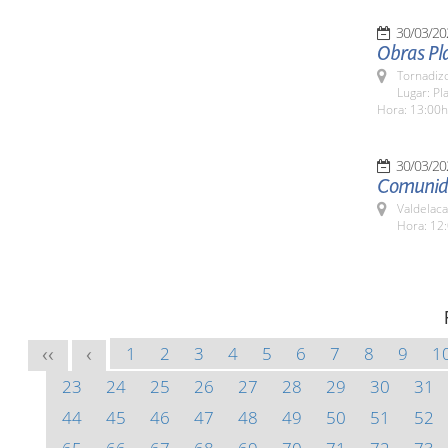
30/03/20
Obras Pl
Tornadizo
Lugar: Pl
Hora: 13:00h
30/03/20
Comunida
Valdelaca
Hora: 12:
1
2
3
4
5
6
7
8
9
1
<<
<
23
24
25
26
27
28
29
30
31
44
45
46
47
48
49
50
51
52