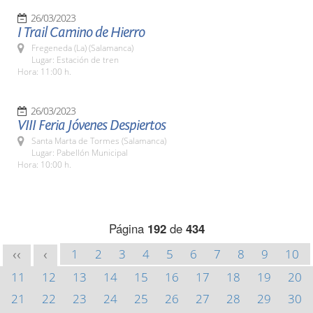
26/03/2023
I Trail Camino de Hierro
Fregeneda (La) (Salamanca)
Lugar: Estación de tren
Hora: 11:00 h.
26/03/2023
VIII Feria Jóvenes Despiertos
Santa Marta de Tormes (Salamanca)
Lugar: Pabellón Municipal
Hora: 10:00 h.
Página
192
de
434
1
2
3
4
5
6
7
8
9
10
<<
<
11
12
13
14
15
16
17
18
19
20
21
22
23
24
25
26
27
28
29
30