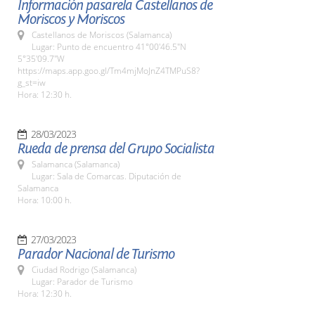
Información pasarela Castellanos de
Moriscos y Moriscos
Castellanos de Moriscos (Salamanca)
Lugar: Punto de encuentro 41°00'46.5"N
5°35'09.7"W
https://maps.app.goo.gl/Tm4mjMoJnZ4TMPuS8?
g_st=iw
Hora: 12:30 h.
28/03/2023
Rueda de prensa del Grupo Socialista
Salamanca (Salamanca)
Lugar: Sala de Comarcas. Diputación de
Salamanca
Hora: 10:00 h.
27/03/2023
Parador Nacional de Turismo
Ciudad Rodrigo (Salamanca)
Lugar: Parador de Turismo
Hora: 12:30 h.