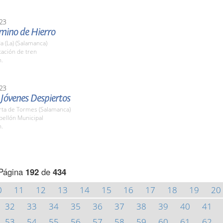
23
amino de Hierro
 (La) (Salamanca)
tación de tren
h.
23
a Jóvenes Despiertos
rta de Tormes (Salamanca)
bellón Municipal
h.
Página
192
de
434
0
11
12
13
14
15
16
17
18
19
20
32
33
34
35
36
37
38
39
40
41
53
54
55
56
57
58
59
60
61
62