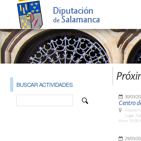
Próxi
BUSCAR ACTIVIDADES
30/03/20
Centro d
Sotoserr
Lugar: Ca
Hora: 10:30 
29/03/20