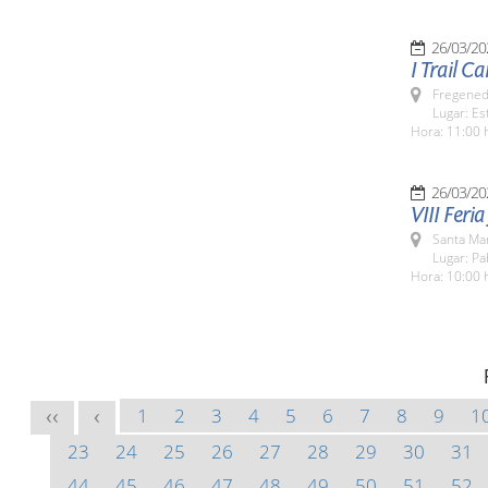
26/03/20
I Trail C
Fregeneda
Lugar: Es
Hora: 11:00 
26/03/20
VIII Feri
Santa Ma
Lugar: Pa
Hora: 10:00 
1
2
3
4
5
6
7
8
9
1
<<
<
23
24
25
26
27
28
29
30
31
44
45
46
47
48
49
50
51
52