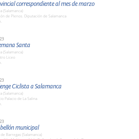
vincial correspondiente al mes de marzo
a (Salamanca)
lón de Plenos. Diputación de Salamanca
h.
23
emana Santa
a (Salamanca)
tro Liceo
h.
23
lenge Ciclista a Salamanca
a (Salamanca)
tio Palacio de La Salina
h.
23
bellón municipal
 de Barregas (Salamanca)