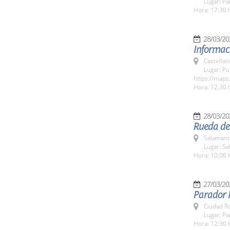
Lugar: Pa
Hora: 17:30 
28/03/20
Informaci
Castella
Lugar: P
https://map
Hora: 12:30 
28/03/20
Rueda de 
Salamanc
Lugar: S
Hora: 10:00 
27/03/20
Parador 
Ciudad R
Lugar: P
Hora: 12:30 