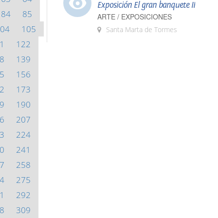
Exposición El gran banquete II
84
85
ARTE / EXPOSICIONES
04
105
Santa Marta de Tormes
1
122
8
139
5
156
2
173
9
190
6
207
3
224
0
241
7
258
4
275
1
292
8
309