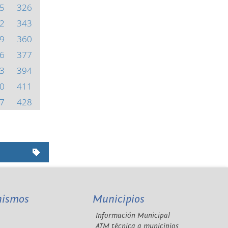
5
326
2
343
9
360
6
377
3
394
0
411
7
428
nismos
Municipios
Información Municipal
A
ATM técnica a municipios