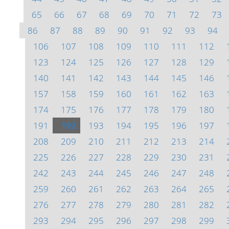
65
66
67
68
69
70
71
72
73
86
87
88
89
90
91
92
93
94
106
107
108
109
110
111
112
123
124
125
126
127
128
129
140
141
142
143
144
145
146
157
158
159
160
161
162
163
174
175
176
177
178
179
180
191
192
193
194
195
196
197
208
209
210
211
212
213
214
225
226
227
228
229
230
231
242
243
244
245
246
247
248
259
260
261
262
263
264
265
276
277
278
279
280
281
282
293
294
295
296
297
298
299