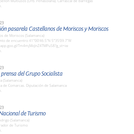
bellón Multiusos (Urb. Peñasolana). Carrascal de Barregas
h.
23
ón pasarela Castellanos de Moriscos y Moriscos
nos de Moriscos (Salamanca)
unto de encuentro 41°00'46.5"N 5°35'09.7"W
s.app.goo.gl/Tm4mjMoJnZ4TMPuS8?g_st=iw
h.
23
prensa del Grupo Socialista
a (Salamanca)
ala de Comarcas. Diputación de Salamanca
h.
23
Nacional de Turismo
odrigo (Salamanca)
arador de Turismo
h.