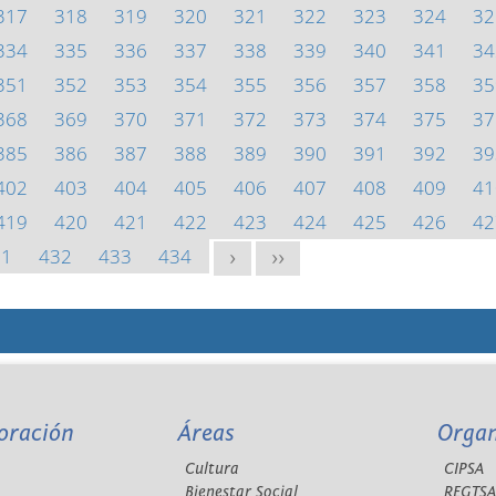
317
318
319
320
321
322
323
324
32
334
335
336
337
338
339
340
341
34
351
352
353
354
355
356
357
358
35
368
369
370
371
372
373
374
375
37
385
386
387
388
389
390
391
392
39
402
403
404
405
406
407
408
409
41
419
420
421
422
423
424
425
426
42
31
432
433
434
>
>>
oración
Áreas
Orga
Cultura
CIPSA
Bienestar Social
REGTS