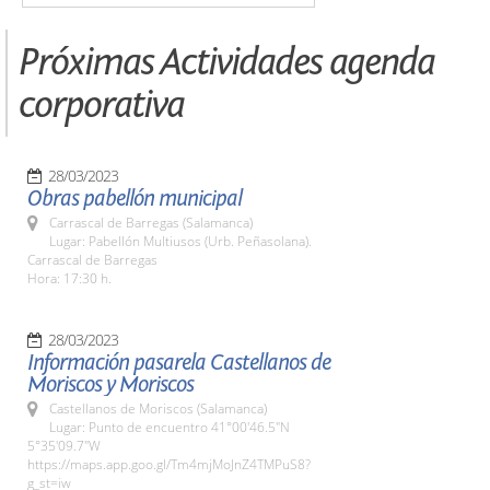
Próximas Actividades agenda
corporativa
28/03/2023
Obras pabellón municipal
Carrascal de Barregas (Salamanca)
Lugar: Pabellón Multiusos (Urb. Peñasolana).
Carrascal de Barregas
Hora: 17:30 h.
28/03/2023
Información pasarela Castellanos de
Moriscos y Moriscos
Castellanos de Moriscos (Salamanca)
Lugar: Punto de encuentro 41°00'46.5"N
5°35'09.7"W
https://maps.app.goo.gl/Tm4mjMoJnZ4TMPuS8?
g_st=iw