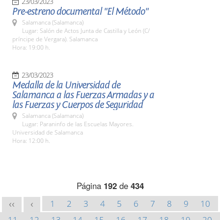
23/03/2023
Pre-estreno documental "El Método"
Salamanca (Salamanca)
Lugar: Salón de Actos Junta de Castilla y León (C/
príncipe de Vergara). Salamanca
Hora: 19:00 h.
23/03/2023
Medalla de la Universidad de
Salamanca a las Fuerzas Armadas y a
las Fuerzas y Cuerpos de Seguridad
Salamanca (Salamanca)
Lugar: Paraninfo de las Escuelas Mayores.
Universidad de Salamanca
Hora: 12:00 h.
Página
192
de
434
1
2
3
4
5
6
7
8
9
10
<<
<
11
12
13
14
15
16
17
18
19
20