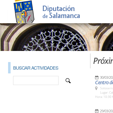
Próxi
BUSCAR ACTIVIDADES
30/03/20
Centro d
Sotoserr
Lugar: Ca
Hora: 10:30 
29/03/20