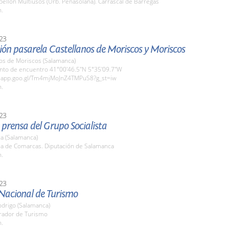
bellón Multiusos (Urb. Peñasolana). Carrascal de Barregas
h.
23
ón pasarela Castellanos de Moriscos y Moriscos
nos de Moriscos (Salamanca)
unto de encuentro 41°00'46.5"N 5°35'09.7"W
s.app.goo.gl/Tm4mjMoJnZ4TMPuS8?g_st=iw
h.
23
prensa del Grupo Socialista
a (Salamanca)
ala de Comarcas. Diputación de Salamanca
h.
23
Nacional de Turismo
odrigo (Salamanca)
arador de Turismo
h.