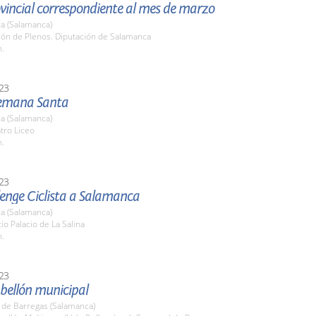
vincial correspondiente al mes de marzo
a (Salamanca)
lón de Plenos. Diputación de Salamanca
h.
23
emana Santa
a (Salamanca)
tro Liceo
h.
23
lenge Ciclista a Salamanca
a (Salamanca)
tio Palacio de La Salina
h.
23
bellón municipal
 de Barregas (Salamanca)