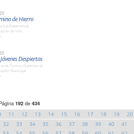
23
amino de Hierro
 (La) (Salamanca)
tación de tren
h.
23
a Jóvenes Despiertos
rta de Tormes (Salamanca)
bellón Municipal
h.
Página
192
de
434
0
11
12
13
14
15
16
17
18
19
20
32
33
34
35
36
37
38
39
40
41
53
54
55
56
57
58
59
60
61
62