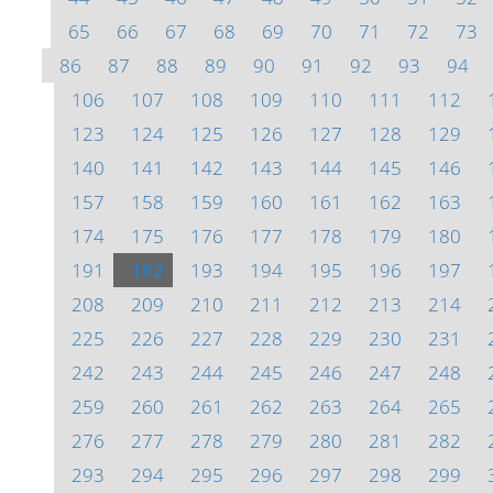
65
66
67
68
69
70
71
72
73
86
87
88
89
90
91
92
93
94
106
107
108
109
110
111
112
123
124
125
126
127
128
129
140
141
142
143
144
145
146
157
158
159
160
161
162
163
174
175
176
177
178
179
180
191
192
193
194
195
196
197
208
209
210
211
212
213
214
225
226
227
228
229
230
231
242
243
244
245
246
247
248
259
260
261
262
263
264
265
276
277
278
279
280
281
282
293
294
295
296
297
298
299