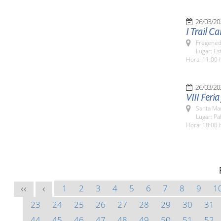
26/03/20
I Trail C
Fregeneda
Lugar: Es
Hora: 11:00 
26/03/20
VIII Feri
Santa Ma
Lugar: Pa
Hora: 10:00 
1
2
3
4
5
6
7
8
9
1
<<
<
23
24
25
26
27
28
29
30
31
44
45
46
47
48
49
50
51
52