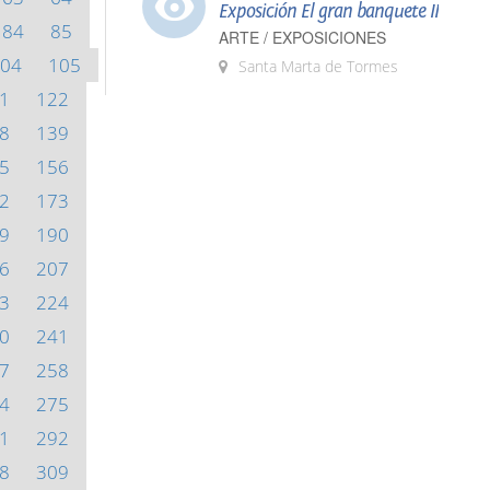
Exposición El gran banquete II
84
85
ARTE / EXPOSICIONES
04
105
Santa Marta de Tormes
1
122
8
139
5
156
2
173
9
190
6
207
3
224
0
241
7
258
4
275
1
292
8
309