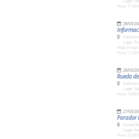
Lugar: Pa
Hora: 17:30 
28/03/20
Informaci
Castella
Lugar: P
https://map
Hora: 12:30 
28/03/20
Rueda de 
Salamanc
Lugar: S
Hora: 10:00 
27/03/20
Parador 
Ciudad R
Lugar: P
Hora: 12:30 