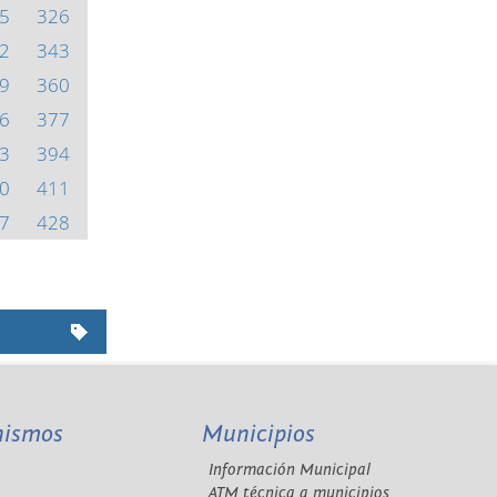
5
326
2
343
9
360
6
377
3
394
0
411
7
428
nismos
Municipios
Información Municipal
A
ATM técnica a municipios