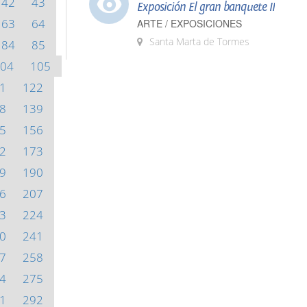
42
43
Exposición El gran banquete II
63
64
ARTE / EXPOSICIONES
Santa Marta de Tormes
84
85
04
105
1
122
8
139
5
156
2
173
9
190
6
207
3
224
0
241
7
258
4
275
1
292