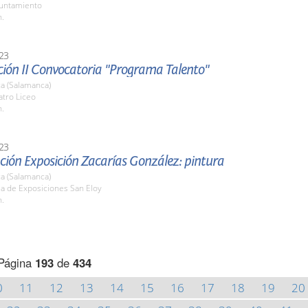
yuntamiento
h.
23
ción II Convocatoria "Programa Talento"
a (Salamanca)
atro Liceo
h.
23
ción Exposición Zacarías González: pintura
a (Salamanca)
la de Exposiciones San Eloy
h.
Página
193
de
434
0
11
12
13
14
15
16
17
18
19
20