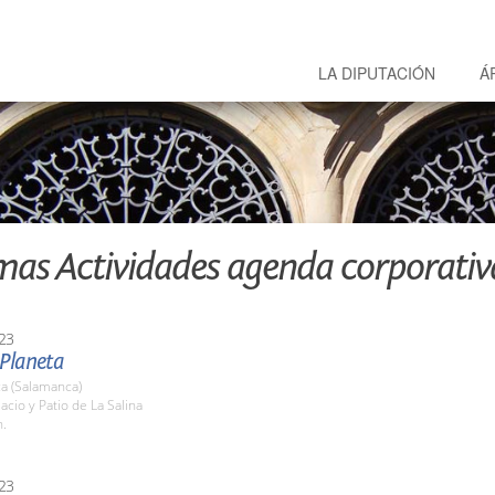
LA DIPUTACIÓN
Á
mas Actividades agenda corporativ
23
 Planeta
a (Salamanca)
lacio y Patio de La Salina
h.
23