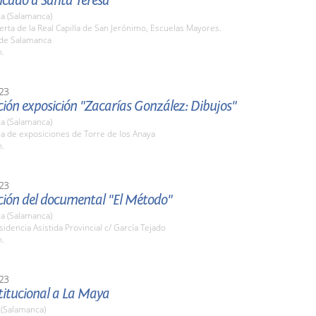
icado a Santa Teresa
a (Salamanca)
erta de la Real Capilla de San Jerónimo, Escuelas Mayores.
 de Salamanca
h.
23
ión exposición "Zacarías González: Dibujos"
a (Salamanca)
la de exposiciones de Torre de los Anaya
h.
23
ción del documental "El Método"
a (Salamanca)
sidencia Asistida Provincial c/ García Tejado
h.
23
stitucional a La Maya
 (Salamanca)