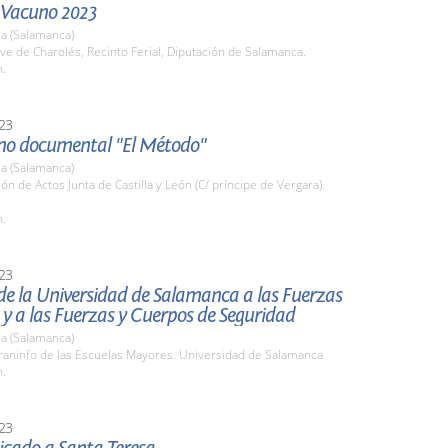
l Vacuno 2023
a (Salamanca)
ve de Charolés, Recinto Ferial, Diputación de Salamanca.
h.
23
eno documental "El Método"
a (Salamanca)
lón de Actos Junta de Castilla y León (C/ príncipe de Vergara).
h.
23
de la Universidad de Salamanca a las Fuerzas
y a las Fuerzas y Cuerpos de Seguridad
a (Salamanca)
raninfo de las Escuelas Mayores. Universidad de Salamanca
h.
23