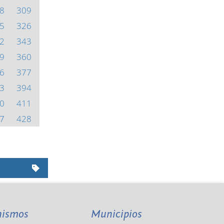
8
309
5
326
2
343
9
360
6
377
3
394
0
411
7
428
nismos
Municipios