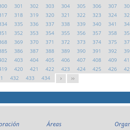
300
301
302
303
304
305
306
307
30
317
318
319
320
321
322
323
324
32
334
335
336
337
338
339
340
341
34
351
352
353
354
355
356
357
358
35
368
369
370
371
372
373
374
375
37
385
386
387
388
389
390
391
392
39
402
403
404
405
406
407
408
409
41
419
420
421
422
423
424
425
426
42
31
432
433
434
>
>>
oración
Áreas
Orga