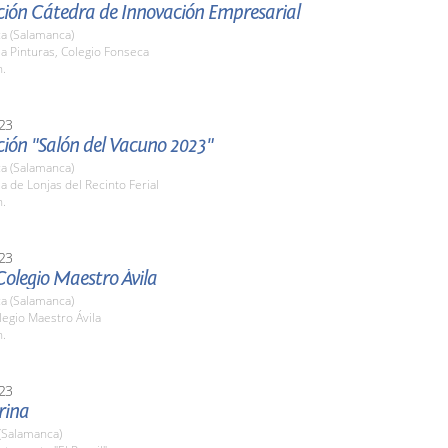
ción Cátedra de Innovación Empresarial
a (Salamanca)
la Pinturas, Colegio Fonseca
h.
23
ión "Salón del Vacuno 2023"
a (Salamanca)
la de Lonjas del Recinto Ferial
h.
23
olegio Maestro Ávila
a (Salamanca)
legio Maestro Ávila
h.
23
rina
(Salamanca)