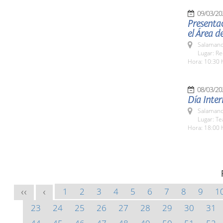
09/03/20
Presentac
el Área d
Salamanc
Lugar: Re
Hora: 10:30 
08/03/20
Día Inter
Salamanc
Lugar: Te
Hora: 18:00 
1
2
3
4
5
6
7
8
9
1
<<
<
23
24
25
26
27
28
29
30
31