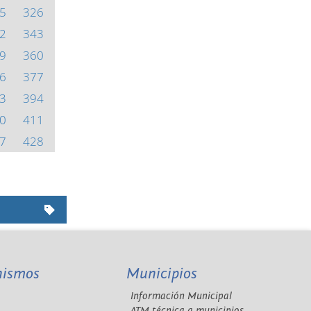
5
326
2
343
9
360
6
377
3
394
0
411
7
428
nismos
Municipios
Información Municipal
A
ATM técnica a municipios