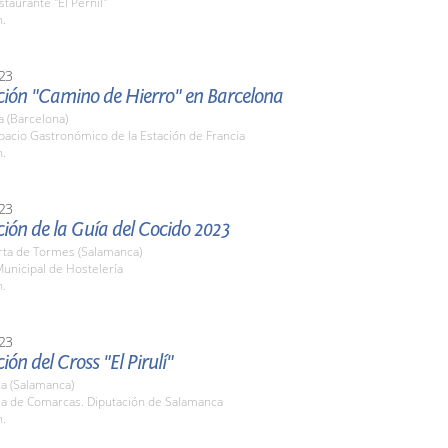
staurante "El Pernil"
h.
23
ción "Camino de Hierro" en Barcelona
 (Barcelona)
pacio Gastronómico de la Estación de Francia
h.
23
ión de la Guía del Cocido 2023
rta de Tormes (Salamanca)
unicipal de Hostelería
h.
23
ión del Cross "El Pirulí"
a (Salamanca)
ala de Comarcas. Diputación de Salamanca
h.