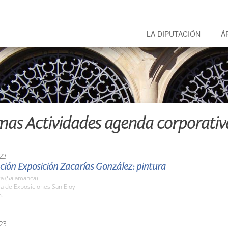
LA DIPUTACIÓN
Á
mas Actividades agenda corporativ
23
ción Exposición Zacarías González: pintura
a (Salamanca)
la de Exposiciones San Eloy
h.
23