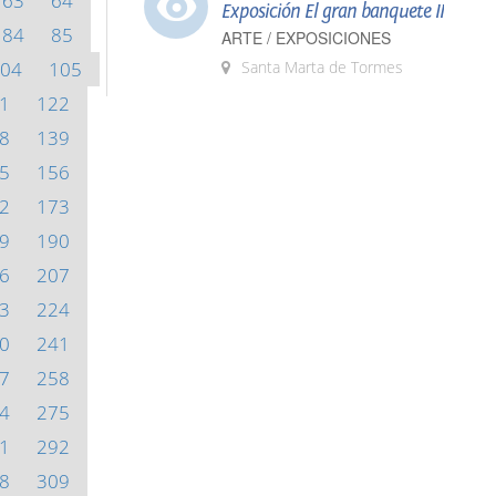
63
64
Exposición El gran banquete II
84
85
ARTE / EXPOSICIONES
04
105
Santa Marta de Tormes
1
122
8
139
5
156
2
173
9
190
6
207
3
224
0
241
7
258
4
275
1
292
8
309