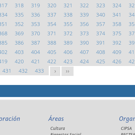
317
318
319
320
321
322
323
324
32
334
335
336
337
338
339
340
341
34
351
352
353
354
355
356
357
358
35
368
369
370
371
372
373
374
375
37
385
386
387
388
389
390
391
392
39
402
403
404
405
406
407
408
409
41
419
420
421
422
423
424
425
426
42
431
432
433
>
>>
oración
Áreas
Orga
Cultura
CIPSA
Bienestar Social
REGTS