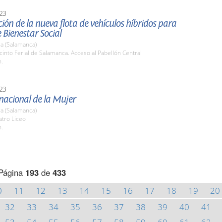
23
ión de la nueva flota de vehículos híbridos para
e Bienestar Social
a (Salamanca)
cinto Ferial de Salamanca. Acceso al Pabellón Central
h.
23
nacional de la Mujer
a (Salamanca)
atro Liceo
h.
Página
193
de
433
0
11
12
13
14
15
16
17
18
19
20
32
33
34
35
36
37
38
39
40
41