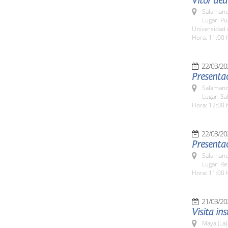
Vítor ded
Salamanc
Lugar: Pu
Universidad
Hora: 11:00 
22/03/20
Presentac
Salamanc
Lugar: Sa
Hora: 12:00 
22/03/20
Presenta
Salamanc
Lugar: Re
Hora: 11:00 
21/03/20
Visita in
Maya (La)