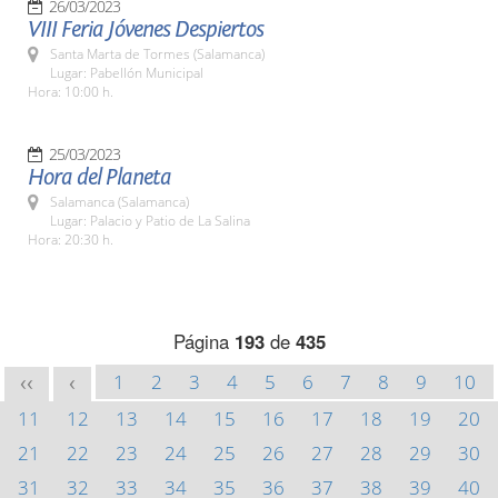
26/03/2023
VIII Feria Jóvenes Despiertos
Santa Marta de Tormes (Salamanca)
Lugar: Pabellón Municipal
Hora: 10:00 h.
25/03/2023
Hora del Planeta
Salamanca (Salamanca)
Lugar: Palacio y Patio de La Salina
Hora: 20:30 h.
Página
193
de
435
1
2
3
4
5
6
7
8
9
10
<<
<
11
12
13
14
15
16
17
18
19
20
21
22
23
24
25
26
27
28
29
30
31
32
33
34
35
36
37
38
39
40