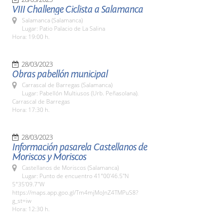
VIII Challenge Ciclista a Salamanca
Salamanca (Salamanca)
Lugar: Patio Palacio de La Salina
Hora: 19:00 h.
28/03/2023
Obras pabellón municipal
Carrascal de Barregas (Salamanca)
Lugar: Pabellón Multiusos (Urb. Peñasolana).
Carrascal de Barregas
Hora: 17:30 h.
28/03/2023
Información pasarela Castellanos de
Moriscos y Moriscos
Castellanos de Moriscos (Salamanca)
Lugar: Punto de encuentro 41°00'46.5"N
5°35'09.7"W
https://maps.app.goo.gl/Tm4mjMoJnZ4TMPuS8?
g_st=iw
Hora: 12:30 h.