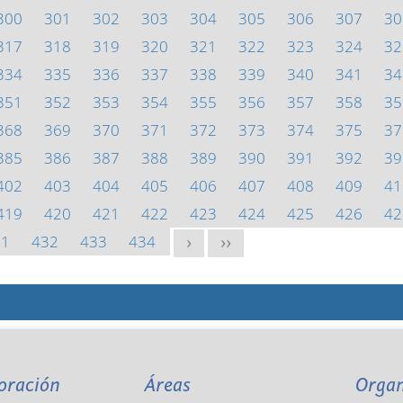
300
301
302
303
304
305
306
307
30
317
318
319
320
321
322
323
324
32
334
335
336
337
338
339
340
341
34
351
352
353
354
355
356
357
358
35
368
369
370
371
372
373
374
375
37
385
386
387
388
389
390
391
392
39
402
403
404
405
406
407
408
409
41
419
420
421
422
423
424
425
426
42
31
432
433
434
>
>>
oración
Áreas
Orga