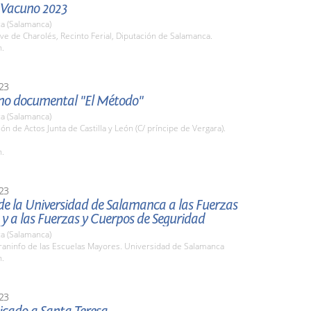
l Vacuno 2023
a (Salamanca)
ve de Charolés, Recinto Ferial, Diputación de Salamanca.
h.
23
eno documental "El Método"
a (Salamanca)
lón de Actos Junta de Castilla y León (C/ príncipe de Vergara).
h.
23
de la Universidad de Salamanca a las Fuerzas
y a las Fuerzas y Cuerpos de Seguridad
a (Salamanca)
raninfo de las Escuelas Mayores. Universidad de Salamanca
h.
23