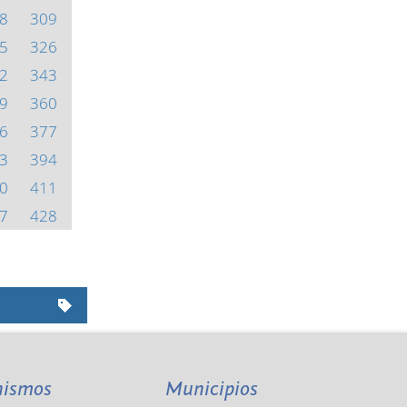
8
309
5
326
2
343
9
360
6
377
3
394
0
411
7
428
nismos
Municipios