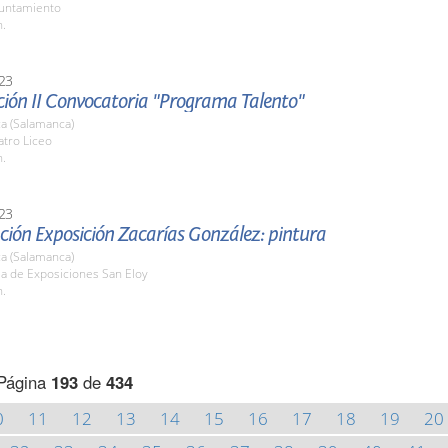
yuntamiento
h.
23
ción II Convocatoria "Programa Talento"
a (Salamanca)
atro Liceo
h.
23
ción Exposición Zacarías González: pintura
a (Salamanca)
la de Exposiciones San Eloy
h.
Página
193
de
434
0
11
12
13
14
15
16
17
18
19
20