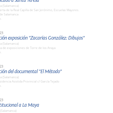
icado a Santa Teresa
a (Salamanca)
erta de la Real Capilla de San Jerónimo, Escuelas Mayores.
 de Salamanca
h.
23
ión exposición "Zacarías González: Dibujos"
a (Salamanca)
la de exposiciones de Torre de los Anaya
h.
23
ción del documental "El Método"
a (Salamanca)
sidencia Asistida Provincial c/ García Tejado
h.
23
stitucional a La Maya
 (Salamanca)