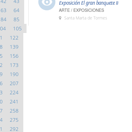
42
43
Exposición El gran banquete II
63
64
ARTE / EXPOSICIONES
Santa Marta de Tormes
84
85
04
105
1
122
8
139
5
156
2
173
9
190
6
207
3
224
0
241
7
258
4
275
1
292