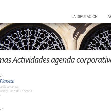
LA DIPUTACIÓN
Á
mas Actividades agenda corporativ
23
 Planeta
a (Salamanca)
lacio y Patio de La Salina
h.
23