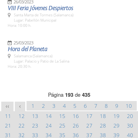
26/03/2023
VIII Feria Jóvenes Despiertos
Santa Marta de Tormes (Salamanca)
Lugar: Pabellón Municipal
Hora: 10:00 h.
25/03/2023
Hora del Planeta
Salamanca (Salamanca)
Lugar: Palacio y Patio de La Salina
Hora: 20:30 h.
Página
193
de
435
1
2
3
4
5
6
7
8
9
10
<<
<
11
12
13
14
15
16
17
18
19
20
21
22
23
24
25
26
27
28
29
30
31
32
33
34
35
36
37
38
39
40