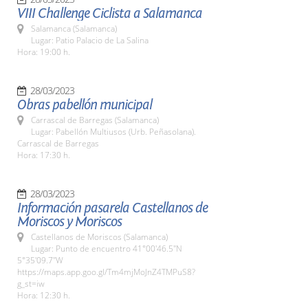
VIII Challenge Ciclista a Salamanca
Salamanca (Salamanca)
Lugar: Patio Palacio de La Salina
Hora: 19:00 h.
28/03/2023
Obras pabellón municipal
Carrascal de Barregas (Salamanca)
Lugar: Pabellón Multiusos (Urb. Peñasolana).
Carrascal de Barregas
Hora: 17:30 h.
28/03/2023
Información pasarela Castellanos de
Moriscos y Moriscos
Castellanos de Moriscos (Salamanca)
Lugar: Punto de encuentro 41°00'46.5"N
5°35'09.7"W
https://maps.app.goo.gl/Tm4mjMoJnZ4TMPuS8?
g_st=iw
Hora: 12:30 h.