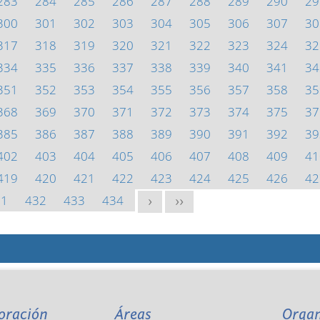
283
284
285
286
287
288
289
290
29
300
301
302
303
304
305
306
307
30
317
318
319
320
321
322
323
324
32
334
335
336
337
338
339
340
341
34
351
352
353
354
355
356
357
358
35
368
369
370
371
372
373
374
375
37
385
386
387
388
389
390
391
392
39
402
403
404
405
406
407
408
409
41
419
420
421
422
423
424
425
426
42
31
432
433
434
>
>>
oración
Áreas
Orga