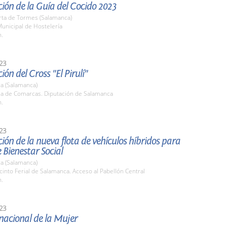
ión de la Guía del Cocido 2023
rta de Tormes (Salamanca)
unicipal de Hostelería
h.
23
ión del Cross "El Pirulí"
a (Salamanca)
ala de Comarcas. Diputación de Salamanca
h.
23
ión de la nueva flota de vehículos híbridos para
e Bienestar Social
a (Salamanca)
cinto Ferial de Salamanca. Acceso al Pabellón Central
h.
23
nacional de la Mujer