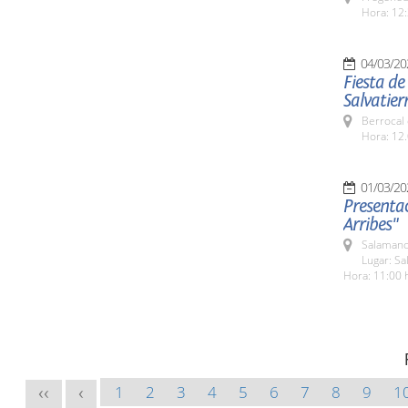
Hora: 12:
04/03/20
Fiesta de
Salvatier
Berrocal 
Hora: 12.
01/03/20
Presentac
Arribes"
Salamanc
Lugar: S
Hora: 11:00 
1
2
3
4
5
6
7
8
9
1
<<
<