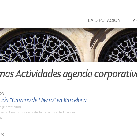
LA DIPUTACIÓN
Á
mas Actividades agenda corporativ
23
ción "Camino de Hierro" en Barcelona
 (Barcelona)
pacio Gastronómico de la Estación de Francia
h.
23