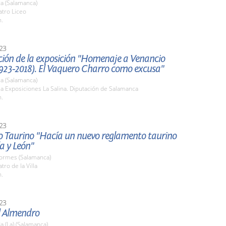
a (Salamanca)
atro Liceo
h.
23
ción de la exposición "Homenaje a Venancio
1923-2018). El Vaquero Charro como excusa"
a (Salamanca)
la Exposiciones La Salina. Diputación de Salamanca
h.
23
o Taurino "Hacía un nuevo reglamento taurino
la y León"
Tormes (Salamanca)
tro de la Villa
h.
23
l Almendro
 (La) (Salamanca)