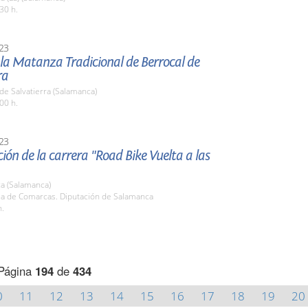
30 h.
23
 la Matanza Tradicional de Berrocal de
ra
de Salvatierra (Salamanca)
00 h.
23
ión de la carrera "Road Bike Vuelta a las
a (Salamanca)
ala de Comarcas. Diputación de Salamanca
h.
Página
194
de
434
0
11
12
13
14
15
16
17
18
19
20