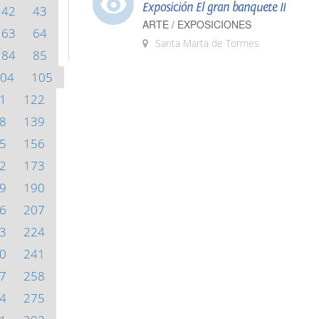
Exposición El gran banquete II
42
43
ARTE / EXPOSICIONES
63
64
Santa Marta de Tormes
84
85
04
105
1
122
8
139
5
156
2
173
9
190
6
207
3
224
0
241
7
258
4
275