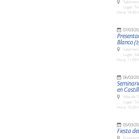
Salamanc
Lugar: Te
Hora: 18:00 
07/03/20
Presenta
Blanco (
Salamanc
Lugar: Sa
Hora: 11:00 
06/03/20
Seminari
en Castil
Alba de 
Lugar: Tea
Hora: 10:30 
05/03/20
Fiesta de
Fregeneda