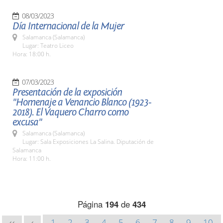
08/03/2023
Día Internacional de la Mujer
Salamanca (Salamanca)
Lugar: Teatro Liceo
Hora: 18:00 h.
07/03/2023
Presentación de la exposición
"Homenaje a Venancio Blanco (1923-
2018). El Vaquero Charro como
excusa"
Salamanca (Salamanca)
Lugar: Sala Exposiciones La Salina. Diputación de
Salamanca
Hora: 11:00 h.
Página
194
de
434
1
2
3
4
5
6
7
8
9
10