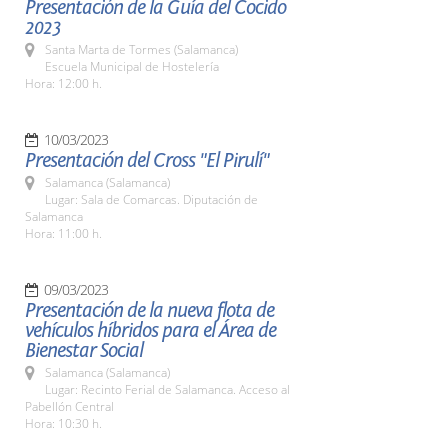
Presentación de la Guía del Cocido
2023
Santa Marta de Tormes (Salamanca)
Escuela Municipal de Hostelería
Hora: 12:00 h.
10/03/2023
Presentación del Cross "El Pirulí"
Salamanca (Salamanca)
Lugar: Sala de Comarcas. Diputación de
Salamanca
Hora: 11:00 h.
09/03/2023
Presentación de la nueva flota de
vehículos híbridos para el Área de
Bienestar Social
Salamanca (Salamanca)
Lugar: Recinto Ferial de Salamanca. Acceso al
Pabellón Central
Hora: 10:30 h.