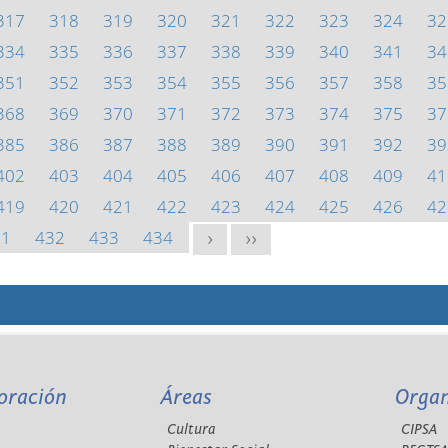
317
318
319
320
321
322
323
324
32
334
335
336
337
338
339
340
341
34
351
352
353
354
355
356
357
358
35
368
369
370
371
372
373
374
375
37
385
386
387
388
389
390
391
392
39
402
403
404
405
406
407
408
409
41
419
420
421
422
423
424
425
426
42
31
432
433
434
>
>>
oración
Áreas
Orga
Cultura
CIPSA