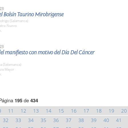
23
l Bolsín Taurino Mirobrigense
odrigo (Salamanca)
eatro Nuevo
h.
23
el manifiesto con motivo del Día Del Cáncer
a (Salamanca)
aza Mayor
h.
Página
195
de
434
0
11
12
13
14
15
16
17
18
19
20
32
33
34
35
36
37
38
39
40
41