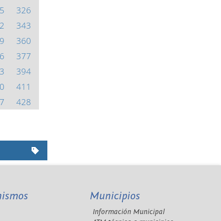
5
326
2
343
9
360
6
377
3
394
0
411
7
428
nismos
Municipios
Información Municipal