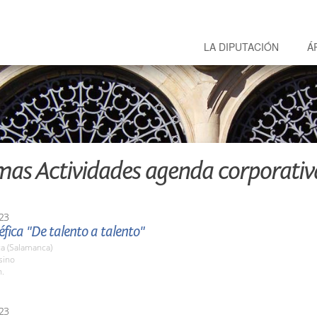
LA DIPUTACIÓN
Á
mas Actividades agenda corporativ
23
fica "De talento a talento"
a (Salamanca)
sino
h.
23