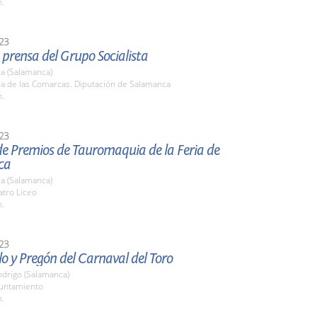
h.
23
prensa del Grupo Socialista
a (Salamanca)
la de las Comarcas. Diputación de Salamanca
h.
23
de Premios de Tauromaquia de la Feria de
ca
a (Salamanca)
atro Liceo
h.
23
lo y Pregón del Carnaval del Toro
odrigo (Salamanca)
yuntamiento
h.