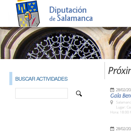
Próxi
BUSCAR ACTIVIDADES
28/02/20
Gala Bené
Salamanc
Lugar: Ca
Hora: 18:00 
28/02/20