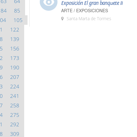
63
64
Exposición El gran banquete II
84
85
ARTE / EXPOSICIONES
Santa Marta de Tormes
04
105
1
122
8
139
5
156
2
173
9
190
6
207
3
224
0
241
7
258
4
275
1
292
8
309