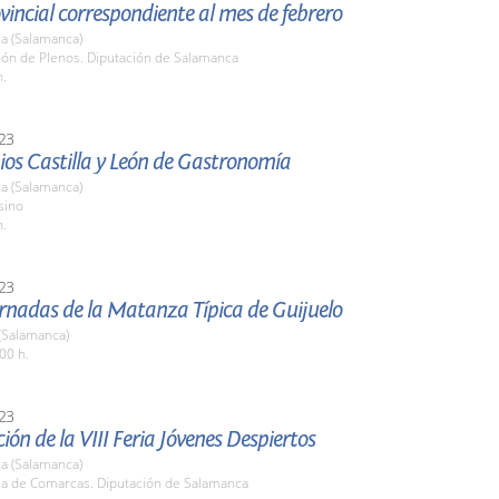
vincial correspondiente al mes de febrero
a (Salamanca)
lón de Plenos. Diputación de Salamanca
h.
23
ios Castilla y León de Gastronomía
a (Salamanca)
sino
h.
23
rnadas de la Matanza Típica de Guijuelo
(Salamanca)
00 h.
23
ión de la VIII Feria Jóvenes Despiertos
a (Salamanca)
ala de Comarcas. Diputación de Salamanca