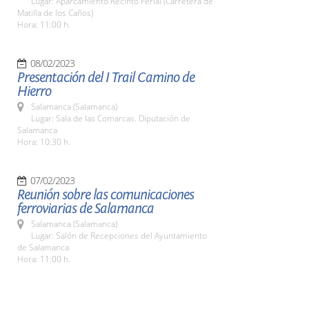
Lugar: Aparcamiento Recinto Ferial (Carretera de
Matilla de los Caños)
Hora: 11:00 h.
08/02/2023
Presentación del I Trail Camino de
Hierro
Salamanca (Salamanca)
Lugar: Sala de las Comarcas. Diputación de
Salamanca
Hora: 10:30 h.
07/02/2023
Reunión sobre las comunicaciones
ferroviarias de Salamanca
Salamanca (Salamanca)
Lugar: Salón de Recepciones del Ayuntamiento
de Salamanca
Hora: 11:00 h.