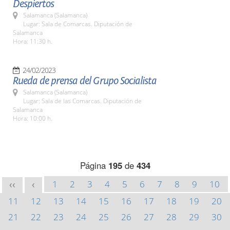
Despiertos
Salamanca (Salamanca)
Lugar: Sala de Comarcas. Diputación de
Salamanca
Hora: 11:30 h.
24/02/2023
Rueda de prensa del Grupo Socialista
Salamanca (Salamanca)
Lugar: Sala de las Comarcas. Diputación de
Salamanca
Hora: 10:00 h.
Página
195
de
434
1
2
3
4
5
6
7
8
9
10
<<
<
11
12
13
14
15
16
17
18
19
20
21
22
23
24
25
26
27
28
29
30