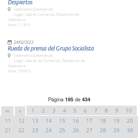
Despiertos
Salamanca (Salamanca)
Lugar: Sala de Comarcas. Diputación de
Salamanca
Hora: 11:30 h.
24/02/2023
Rueda de prensa del Grupo Socialista
Salamanca (Salamanca)
Lugar: Sala de las Comarcas. Diputación de
Salamanca
Hora: 10:00 h.
Página
195
de
434
1
2
3
4
5
6
7
8
9
10
<<
<
11
12
13
14
15
16
17
18
19
20
21
22
23
24
25
26
27
28
29
30