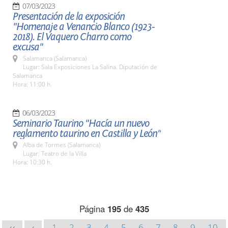
07/03/2023
Presentación de la exposición
"Homenaje a Venancio Blanco (1923-
2018). El Vaquero Charro como
excusa"
Salamanca (Salamanca)
Lugar: Sala Exposiciones La Salina. Diputación de
Salamanca
Hora: 11:00 h.
06/03/2023
Seminario Taurino "Hacía un nuevo
reglamento taurino en Castilla y León"
Alba de Tormes (Salamanca)
Lugar: Teatro de la Villa
Hora: 10:30 h.
Página
195
de
435
1
2
3
4
5
6
7
8
9
10