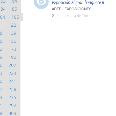
63
64
Exposición El gran banquete II
84
85
ARTE / EXPOSICIONES
Santa Marta de Tormes
04
105
1
122
8
139
5
156
2
173
9
190
6
207
3
224
0
241
7
258
4
275
1
292
8
309