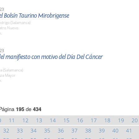
23
l Bolsín Taurino Mirobrigense
odrigo (Salamanca)
eatro Nuevo
h.
23
el manifiesto con motivo del Día Del Cáncer
a (Salamanca)
aza Mayor
h.
Página
195
de
434
0
11
12
13
14
15
16
17
18
19
20
32
33
34
35
36
37
38
39
40
41