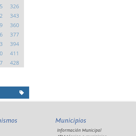
5
326
2
343
9
360
6
377
3
394
0
411
7
428
nismos
Municipios
Información Municipal