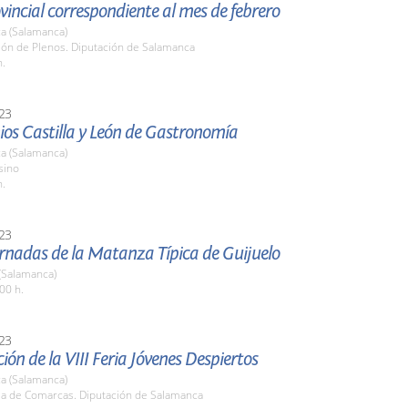
vincial correspondiente al mes de febrero
a (Salamanca)
lón de Plenos. Diputación de Salamanca
h.
23
ios Castilla y León de Gastronomía
a (Salamanca)
sino
h.
23
rnadas de la Matanza Típica de Guijuelo
(Salamanca)
00 h.
23
ión de la VIII Feria Jóvenes Despiertos
a (Salamanca)
ala de Comarcas. Diputación de Salamanca