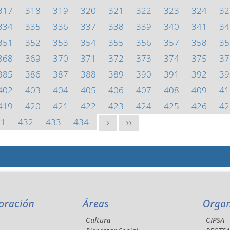
317
318
319
320
321
322
323
324
32
334
335
336
337
338
339
340
341
34
351
352
353
354
355
356
357
358
35
368
369
370
371
372
373
374
375
37
385
386
387
388
389
390
391
392
39
402
403
404
405
406
407
408
409
41
419
420
421
422
423
424
425
426
42
31
432
433
434
>
>>
oración
Áreas
Orga
Cultura
CIPSA