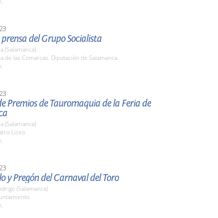
h.
23
prensa del Grupo Socialista
a (Salamanca)
la de las Comarcas. Diputación de Salamanca
h.
23
de Premios de Tauromaquia de la Feria de
ca
a (Salamanca)
atro Liceo
h.
23
lo y Pregón del Carnaval del Toro
odrigo (Salamanca)
yuntamiento
h.