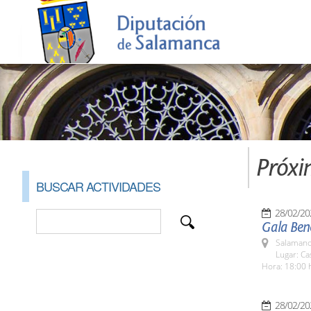
Próxi
BUSCAR ACTIVIDADES
28/02/20
Gala Bené
Salamanc
Lugar: Ca
Hora: 18:00 
28/02/20