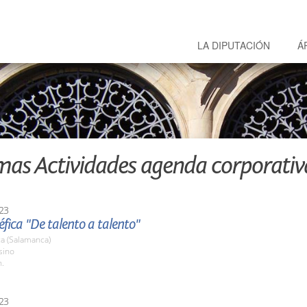
LA DIPUTACIÓN
Á
mas Actividades agenda corporativ
23
fica "De talento a talento"
a (Salamanca)
sino
h.
23