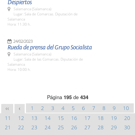
Despiertos
Salamanca (Salamanca)
Lugar: Sala de Comarcas. Diputación de
Salamanca
Hora: 11:30 h.
24/02/2023
Rueda de prensa del Grupo Socialista
Salamanca (Salamanca)
Lugar: Sala de las Comarcas. Diputación de
Salamanca
Hora: 10:00 h.
Página
195
de
434
1
2
3
4
5
6
7
8
9
10
<<
<
11
12
13
14
15
16
17
18
19
20
21
22
23
24
25
26
27
28
29
30