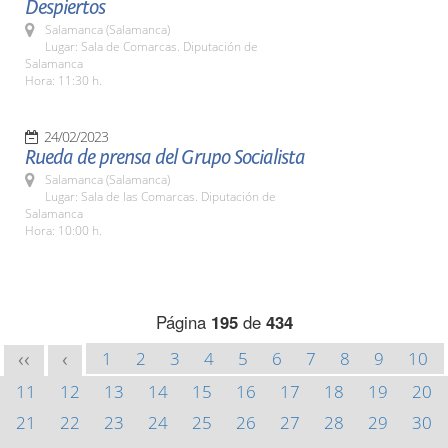
Despiertos
Salamanca (Salamanca)
Lugar: Sala de Comarcas. Diputación de
Salamanca
Hora: 11:30 h.
24/02/2023
Rueda de prensa del Grupo Socialista
Salamanca (Salamanca)
Lugar: Sala de las Comarcas. Diputación de
Salamanca
Hora: 10:00 h.
Página
195
de
434
1
2
3
4
5
6
7
8
9
10
<<
<
11
12
13
14
15
16
17
18
19
20
21
22
23
24
25
26
27
28
29
30